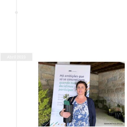
Abril 2023
ce árvores a
Coração Grande
m proprietários de
ande