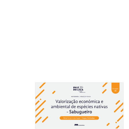
dezembro
ação de capacitação
c
o | 18 maio
destaque