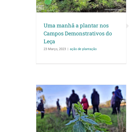
Uma manhã a plantar nos
Campos Demonstrativos do
Leça
23 Março, 2023
|
ação de plantação
o técnica no
ção do Vale