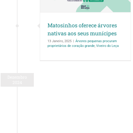
m proprietários de
veiro do Leça
Matosinhos oferece árvores
nativas aos seus munícipes
13 Janeiro, 2025
|
Árvores pequenas procuram
proprietários de coração grande
,
Viveiro do Leça
Dezembro
2024