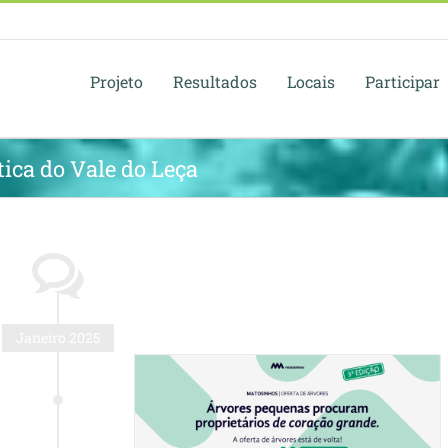
Projeto
Resultados
Locais
Participar
ica do Vale do Leça
Janeiro 2025
ece árvores
s munícipes