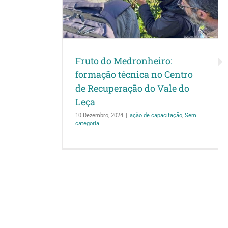
m categoria
Fruto do Medronheiro:
formação técnica no Centro
de Recuperação do Vale do
Leça
10 Dezembro, 2024
|
ação de capacitação
,
Sem
categoria
CONVITE | Mato