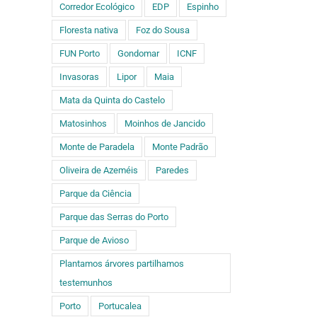
Corredor Ecológico
EDP
Espinho
Floresta nativa
Foz do Sousa
FUN Porto
Gondomar
ICNF
Invasoras
Lipor
Maia
Mata da Quinta do Castelo
Matosinhos
Moinhos de Jancido
Monte de Paradela
Monte Padrão
Oliveira de Azeméis
Paredes
Parque da Ciência
Parque das Serras do Porto
Parque de Avioso
Plantamos árvores partilhamos
testemunhos
Porto
Portucalea