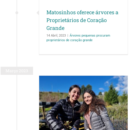
Matosinhos oferece árvores a
Proprietários de Coração
Grande
14 Abril, 2023
|
Árvores pequenas procuram
proprietários de coração grande
Março 2023
ado em ação no
o Leça
 Leça