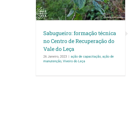
manutenção
Viveiro
Sabugueiro: formação técnica
no Centro de Recuperação do
Vale do Leça
26 Janeiro, 2023
|
ação de capacitação
,
ação de
manutenção
,
Viveiro do Leça
Aveleira: formaç