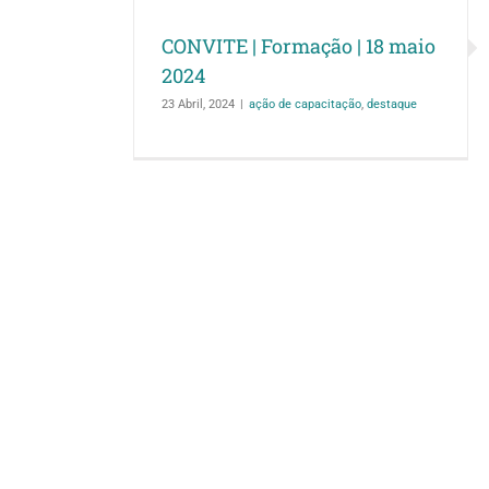
CONVITE | Formação | 18 maio
2024
23 Abril, 2024
|
ação de capacitação
,
destaque
Matosinhos ofere
Proprietários de 
Árvores pequenas procura
coração gr