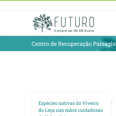
Skip
to
content
Centro de Recuperação Paisagíst
Espécies nativas do Viveiro
Matosinhos ofer
do Leça nas mãos cuidadosas
nativas aos seu