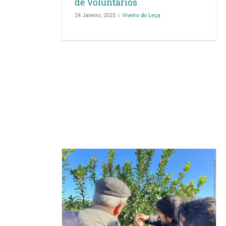
de Voluntários
Árvores pequenas procura
coração grande
Vi
24 Janeiro, 2025
|
Viveiro do Leça
ro: formação
ntro de
le do Leça