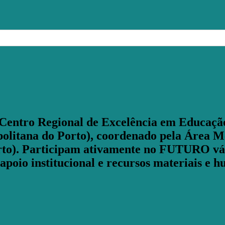
entro Regional de Excelência em Educaçã
olitana do Porto), coordenado pela Área M
orto). Participam ativamente no FUTURO vá
 apoio institucional e recursos materiais e