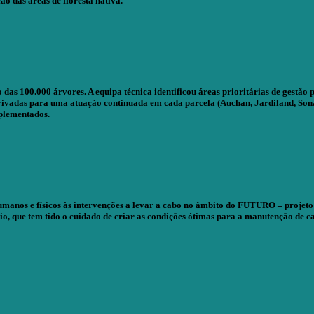
o das áreas de floresta nativa.
 100.000 árvores. A equipa técnica identificou áreas prioritárias de gestão p
privadas para uma atuação continuada em cada parcela (Auchan, Jardiland, Sonae
plementados.
humanos e físicos às intervenções a levar a cabo no âmbito do FUTURO – projeto
, que tem tido o cuidado de criar as condições ótimas para a manutenção de c