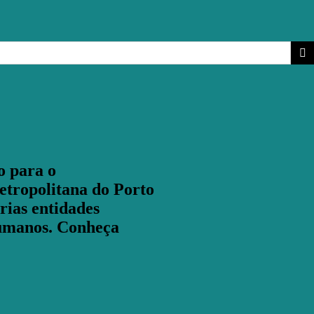
o para o
etropolitana do Porto
rias entidades
 humanos. Conheça