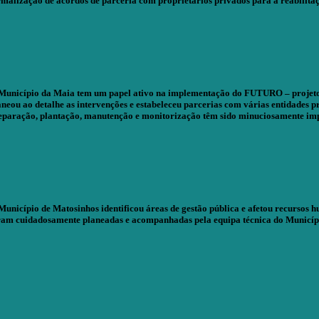
rmalização de acordos de parceria com proprietários privados para a reabilitaçã
Município da Maia tem um papel ativo na implementação do FUTURO – projeto das
aneou ao detalhe as intervenções e estabeleceu parcerias com várias entidades 
eparação, plantação, manutenção e monitorização têm sido minuciosamente im
Município de Matosinhos identificou áreas de gestão pública e afetou recursos 
ram cuidadosamente planeadas e acompanhadas pela equipa técnica do Município