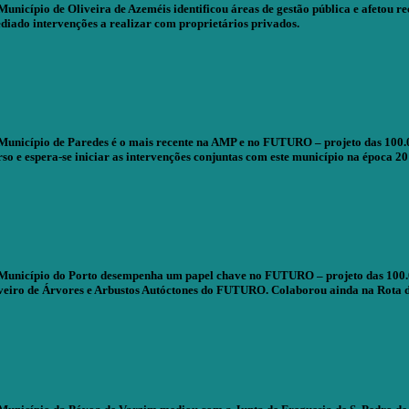
Município de Oliveira de Azeméis identificou áreas de gestão pública e afetou 
diado intervenções a realizar com proprietários privados.
Município de Paredes é o mais recente na AMP e no FUTURO – projeto das 100.
rso e espera-se iniciar as intervenções conjuntas com este município na época 20
Município do Porto desempenha um papel chave no FUTURO – projeto das 100.000
veiro de Árvores e Arbustos Autóctones do FUTURO. Colaborou ainda na Rota das