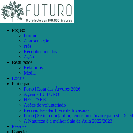
Skip
Facebook
Instagram
YouTube
to
content
Projeto
Porquê
Apresentação
Nós
Reconhecimentos
Ação
Resultados
Relatórios
Media
Locais
Participar
Porto | Rota das Árvores 2026
Agenda FUTURO
HECTARE
Ações de voluntariado
Recreio Escolar Livre de Invasoras
Porto | Se tem um jardim, temos uma árvore para si – 6ª e
A Natureza é a melhor Sala de Aula 2022/2023
Pessoas
Espécies