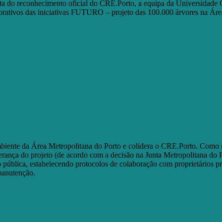
a do reconhecimento oficial do CRE.Porto, a equipa da Universidade 
orativos das iniciativas FUTURO – projeto das 100.000 árvores na Áre
biente da Área Metropolitana do Porto e colidera o CRE.Porto. Como 
erança do projeto (de acordo com a decisão na Junta Metropolitana do 
stão pública, estabelecendo protocolos de colaboração com proprietários
manutenção.