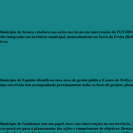
Município de Arouca colabora nas ações nos locais em intervenção do FUTURO – 
ldio integradas em território municipal, nomeadamente na Serra da Freita (Red
tivas.
Município de Espinho identificou uma área de gestão pública (Castro de Ovil) e
uipa envolvida tem acompanhado proximamente todas as fases do projeto: plane
Município de Gondomar tem um papel chave nas intervenções no seu terriório. A 
sicos possíveis para o planeamento das ações e cumprimento de objetivos. Dest