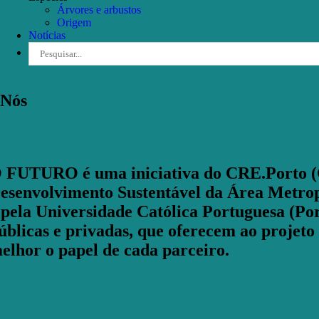
Árvores e arbustos
Origem
Notícias
Pesquisar
Nós
 FUTURO é uma iniciativa do CRE.Porto (C
esenvolvimento Sustentável da Área Metrop
 pela Universidade Católica Portuguesa (P
úblicas e privadas, que oferecem ao projeto
elhor o papel de cada parceiro.