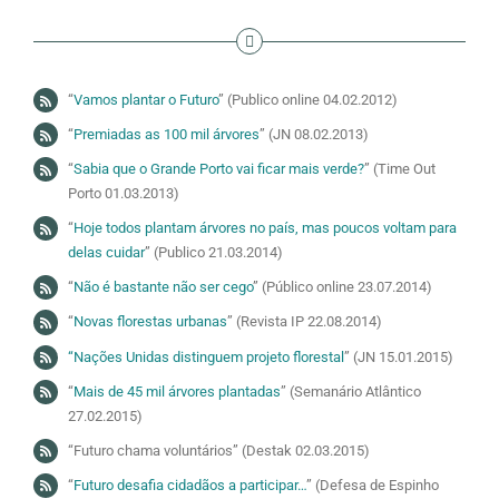
“
Vamos plantar o Futuro
” (Publico online 04.02.2012)
“
Premiadas as 100 mil árvores
” (JN 08.02.2013)
“
Sabia que o Grande Porto vai ficar mais verde?
” (Time Out
Porto 01.03.2013)
“
Hoje todos plantam árvores no país, mas poucos voltam para
delas cuidar
” (Publico 21.03.2014)
“
Não é bastante não ser cego
” (Público online 23.07.2014)
“
Novas florestas urbanas
” (Revista IP 22.08.2014)
“Nações Unidas distinguem projeto florestal
” (JN 15.01.2015)
“
Mais de 45 mil árvores plantadas
” (Semanário Atlântico
27.02.2015)
“Futuro chama voluntários” (Destak 02.03.2015)
“
Futuro desafia cidadãos a participar…
” (Defesa de Espinho