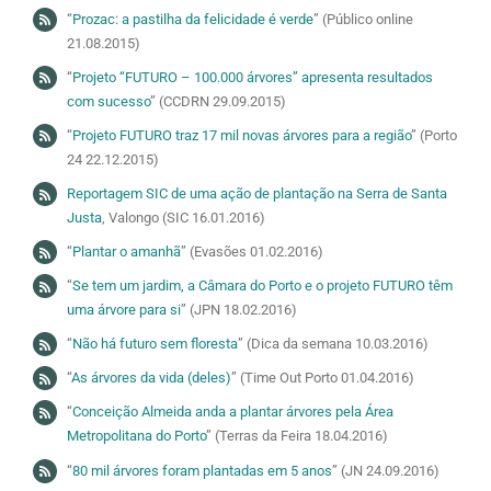
“
Prozac: a pastilha da felicidade é verde
” (Público online
21.08.2015)
“
Projeto “FUTURO – 100.000 árvores” apresenta resultados
com sucesso
” (CCDRN 29.09.2015)
“
Projeto FUTURO traz 17 mil novas árvores para a região
” (Porto
24 22.12.2015)
Reportagem SIC de uma ação de plantação na Serra de Santa
Justa
, Valongo (SIC 16.01.2016)
“
Plantar o amanhã
” (Evasões 01.02.2016)
“
Se tem um jardim, a Câmara do Porto e o projeto FUTURO têm
uma árvore para si
” (JPN 18.02.2016)
“
Não há futuro sem floresta
” (Dica da semana 10.03.2016)
“
As árvores da vida (deles)
” (Time Out Porto 01.04.2016)
“
Conceição Almeida anda a plantar árvores pela Área
Metropolitana do Porto
” (Terras da Feira 18.04.2016)
“
80 mil árvores foram plantadas em 5 anos
” (JN 24.09.2016)