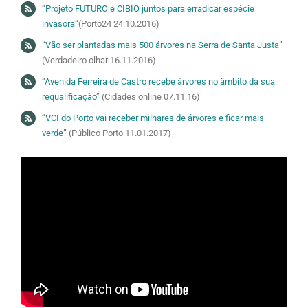
“
Projeto FUTURO e CIBIO juntos para erradicar espécie
invasora
“(Porto24 24.10.2016)
“
Vão ser plantadas mais 500 árvores na Serra de Santa Justa
”
(Verdadeiro olhar 16.11.2016)
“
Avenida Ferreira de Castro recebe árvores no âmbito da sua
requalificação
” (Cidades online 07.11.16)
“
VCI do Porto vai receber milhares de árvores e ficar mais
verde
” (Público Porto 11.01.2017)