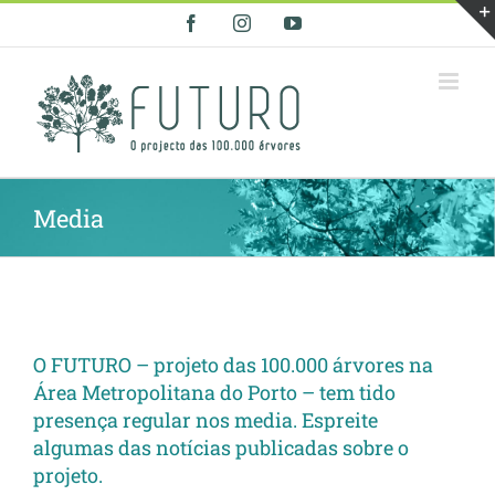
Skip
Facebook
Instagram
YouTube
to
content
Media
O FUTURO – projeto das 100.000 árvores na
Área Metropolitana do Porto – tem tido
presença regular nos media. Espreite
algumas das notícias publicadas sobre o
projeto.