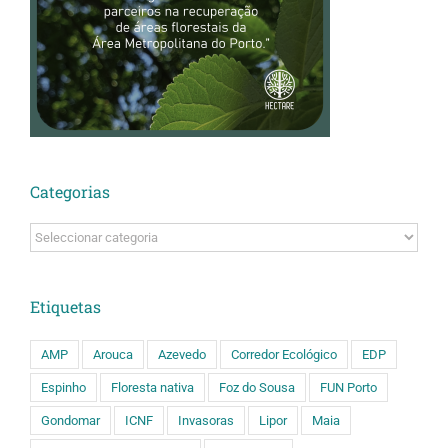
Categorias
Categorias
Etiquetas
AMP
Arouca
Azevedo
Corredor Ecológico
EDP
Espinho
Floresta nativa
Foz do Sousa
FUN Porto
Gondomar
ICNF
Invasoras
Lipor
Maia