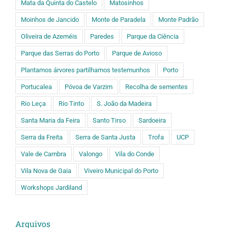
Mata da Quinta do Castelo
Matosinhos
Moinhos de Jancido
Monte de Paradela
Monte Padrão
Oliveira de Azeméis
Paredes
Parque da Ciência
Parque das Serras do Porto
Parque de Avioso
Plantamos árvores partilhamos testemunhos
Porto
Portucalea
Póvoa de Varzim
Recolha de sementes
Rio Leça
Rio Tinto
S. João da Madeira
Santa Maria da Feira
Santo Tirso
Sardoeira
Serra da Freita
Serra de Santa Justa
Trofa
UCP
Vale de Cambra
Valongo
Vila do Conde
Vila Nova de Gaia
Viveiro Municipal do Porto
Workshops Jardiland
Arquivos