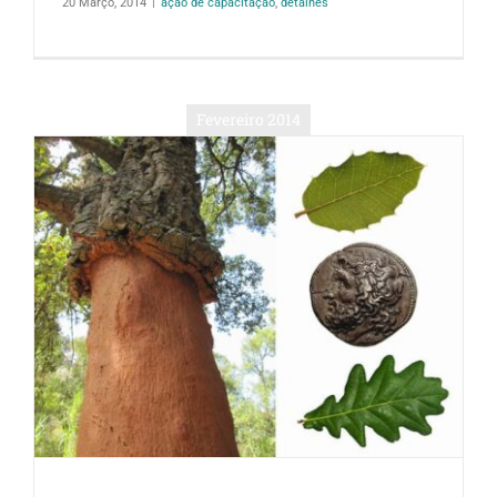
20 Março, 2014
|
ação de capacitação
,
detalhes
Fevereiro 2014
…