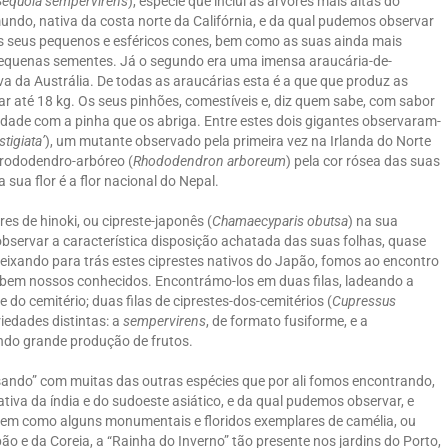
Sequoia sempervirens
), espécie que inclui as árvores mais altas do
undo, nativa da costa norte da Califórnia, e da qual pudemos observar
s seus pequenos e esféricos cones, bem como as suas ainda mais
equenas sementes. Já o segundo era uma imensa araucária-de-
iva da Austrália. De todas as araucárias esta é a que que produz as
r até 18 kg. Os seus pinhões, comestíveis e, diz quem sabe, com sabor
ade com a pinha que os abriga. Entre estes dois gigantes observaram-
stigiata’
), um mutante observado pela primeira vez na Irlanda do Norte
 rododendro-arbóreo (
Rhododendron arboreum
) pela cor rósea das suas
 sua flor é a flor nacional do Nepal.
s de hinoki, ou cipreste-japonês (
Chamaecyparis obutsa
) na sua
observar a característica disposição achatada das suas folhas, quase
ixando para trás estes ciprestes nativos do Japão, fomos ao encontro
 e bem nossos conhecidos. Encontrámo-los em duas filas, ladeando a
do cemitério; duas filas de ciprestes-dos-cemitérios (
Cupressus
iedades distintas: a
sempervirens
, de formato fusiforme, e a
ndo grande produção de frutos.
ndo” com muitas das outras espécies que por ali fomos encontrando,
nativa da índia e do sudoeste asiático, e da qual pudemos observar, e
, bem como alguns monumentais e floridos exemplares de camélia, ou
pão e da Coreia, a “Rainha do Inverno” tão presente nos jardins do Porto,