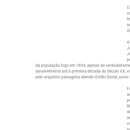
C
c
f
s
Á
A
J
J
p
da população logo em 1834, apesar de verdadeirame
sensivelmente até à primeira década do Século XX, v
pelo arquiteto paisagista alemão Emílio David, autor
F
a
p
l
d
a
v
p