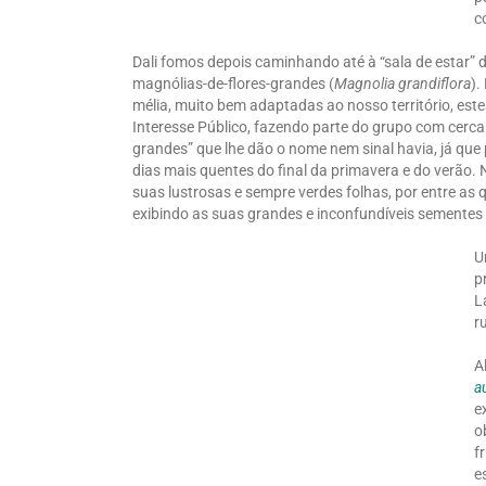
c
Dali fomos depois caminhando até à “sala de estar” 
magnólias-de-flores-grandes (
Magnolia
grandiflora
).
mélia, muito bem adaptadas ao nosso território, est
Interesse Público, fazendo parte do grupo com cerca
grandes” que lhe dão o nome nem sinal havia, já qu
dias mais quentes do final da primavera e do verão.
suas lustrosas e sempre verdes folhas, por entre as
exibindo as suas grandes e inconfundíveis sementes
U
p
L
r
A
a
e
o
f
e