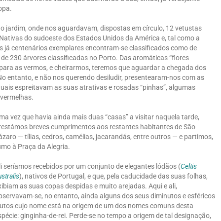
opa.
do jardim, onde nos aguardavam, dispostas em círculo, 12 vetustas
 Nativas do sudoeste dos Estados Unidos da América e, tal como a
es já centenários exemplares encontram-se classificados como de
 de 230 árvores classificadas no Porto. Das aromáticas “flores
e para as vermos, e cheirarmos, teremos que aguardar a chegada dos
 No entanto, e não nos querendo desiludir, presentearam-nos com as
 quais espreitavam as suas atrativas e rosadas “pinhas”, algumas
 vermelhas.
ma vez que havia ainda mais duas “casas” a visitar naquela tarde,
restámos breves cumprimentos aos restantes habitantes de São
ázaro — tílias, cedros, camélias, jacarandás, entre outros — e partimos,
umo à Praça da Alegria.
li seríamos recebidos por um conjunto de elegantes lódãos (
Celtis
ustralis
), nativos de Portugal, e que, pela caducidade das suas folhas,
xibiam as suas copas despidas e muito arejadas. Aqui e ali,
bservavam-se, no entanto, ainda alguns dos seus diminutos e esféricos
rutos cujo nome está na origem de um dos nomes comuns desta
spécie: ginginha-de-rei. Perde-se no tempo a origem de tal designação,