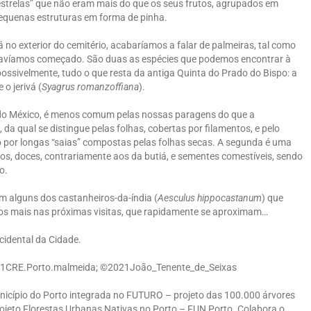
estrelas” que não eram mais do que os seus frutos, agrupados em
equenas estruturas em forma de pinha.
á no exterior do cemitério, acabaríamos a falar de palmeiras, tal como
avíamos começado. São duas as espécies que podemos encontrar à
possivelmente, tudo o que resta da antiga Quinta do Prado do Bispo: a
e o jerivá (
Syagrus romanzoffiana
).
e do México, é menos comum pelas nossas paragens do que a
 da qual se distingue pelas folhas, cobertas por filamentos, e pelo
 por longas “saias” compostas pelas folhas secas. A segunda é uma
utos, doces, contrariamente aos da butiá, e sementes comestíveis, sendo
o.
m alguns dos castanheiros-da-índia (
Aesculus hippocastanum
) que
mos mais nas próximas visitas, que rapidamente se aproximam…
Ocidental da Cidade.
021CRE.Porto.malmeida; ©2021João_Tenente_de_Seixas
unicípio do Porto integrada no FUTURO – projeto das 100.000 árvores
rojeto Florestas Urbanas Nativas no Porto – FUN Porto. Colabora o