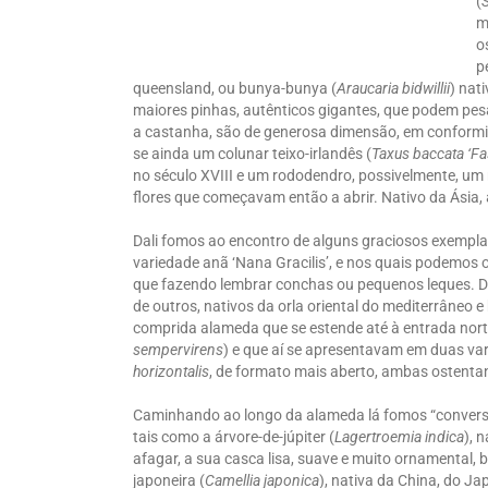
(
m
o
p
queensland, ou bunya-bunya (
Araucaria bidwillii
) nat
maiores pinhas, autênticos gigantes, que podem pesa
a castanha, são de generosa dimensão, em conformid
se ainda um colunar teixo-irlandês (
Taxus baccata
‘Fa
no século XVIII e um rododendro, possivelmente, um
flores que começavam então a abrir. Nativo da Ásia, a
Dali fomos ao encontro de alguns graciosos exemplare
variedade anã ‘Nana Gracilis’, e nos quais podemos 
que fazendo lembrar conchas ou pequenos leques. De
de outros, nativos da orla oriental do mediterrâneo
comprida alameda que se estende até à entrada norte 
sempervirens
) e que aí se apresentavam em duas var
horizontalis
, de formato mais aberto, ambas ostenta
Caminhando ao longo da alameda lá fomos “conversa
tais como a árvore-de-júpiter (
Lagertroemia indica
), 
afagar, a sua casca lisa, suave e muito ornamental
japoneira (
Camellia japonica
), nativa da China, do Ja