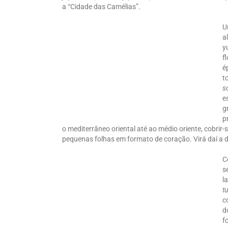
a “Cidade das Camélias”.
U
a
y
f
é
t
s
e
g
p
o mediterrâneo oriental até ao médio oriente, cobrir
pequenas folhas em formato de coração. Virá daí a 
C
s
l
tu
c
d
f