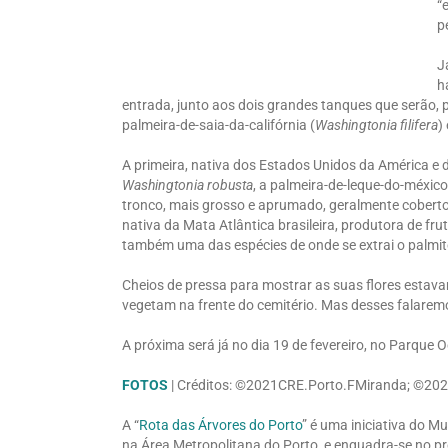
“
p
J
h
entrada, junto aos dois grandes tanques que serão, 
palmeira-de-saia-da-califórnia (
Washingtonia filifera
) 
A primeira, nativa dos Estados Unidos da América 
Washingtonia robusta
, a palmeira-de-leque-do-méxico,
tronco, mais grosso e aprumado, geralmente coberto
nativa da Mata Atlântica brasileira, produtora de fr
também uma das espécies de onde se extrai o palmit
Cheios de pressa para mostrar as suas flores estava
vegetam na frente do cemitério. Mas desses falare
A próxima será já no dia 19 de fevereiro, no Parque 
FOTOS
| Créditos: ©2021CRE.Porto.FMiranda; ©2
A “
Rota das Árvores do Porto
” é uma iniciativa do M
na Área Metropolitana do Porto, e enquadra-se no p