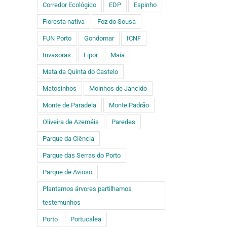
Corredor Ecológico
EDP
Espinho
Floresta nativa
Foz do Sousa
FUN Porto
Gondomar
ICNF
Invasoras
Lipor
Maia
Mata da Quinta do Castelo
Matosinhos
Moinhos de Jancido
Monte de Paradela
Monte Padrão
Oliveira de Azeméis
Paredes
Parque da Ciência
Parque das Serras do Porto
Parque de Avioso
Plantamos árvores partilhamos
testemunhos
Porto
Portucalea