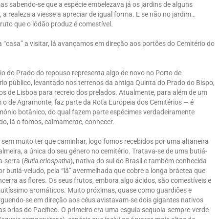
as sabendo-se que a espécie embelezava já os jardins de alguns
 realeza a viesse a apreciar de igual forma. E se não no jardim…
ruto que o lódão produz é comestível.
 “casa” a visitar, lá avançamos em direção aos portões do Cemitério do
o do Prado do repouso representa algo de novo no Porto de
rio público, levantado nos terrenos da antiga Quinta do Prado do Bispo,
cos de Lisboa para recreio dos prelados. Atualmente, para além de um
om o de Agramonte, faz parte da Rota Europeia dos Cemitérios — é
mónio botânico, do qual fazem parte espécimes verdadeiramente
do, lá o fomos, calmamente, conhecer.
, sem muito ter que caminhar, logo fomos recebidos por uma altaneira
almeira, a única do seu género no cemitério. Tratava-se de uma butiá-
a-serra (
Butia eriospatha
), nativa do sul do Brasil e também conhecida
or butiá-veludo, pela “lã” avermelhada que cobre a longa bráctea que
ncerra as flores. Os seus frutos, embora algo ácidos, são comestíveis e
uitíssimo aromáticos. Muito próximas, quase como guardiões e
rguendo-se em direção aos céus avistavam-se dois gigantes nativos
as orlas do Pacífico. O primeiro era uma esguia sequoia-sempre-verde