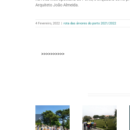
Arquiteto João Almeida.
4 Fevereiro, 2022
|
rota das árvores do porto 2021/2022
>>>>>>>>>>
Artigos relacionados
10 visitas
CONVITE |
Parque de
que deram
Rota das
São Roque |
a conhecer
Árvores do
Especiarias
o
Porto | 19