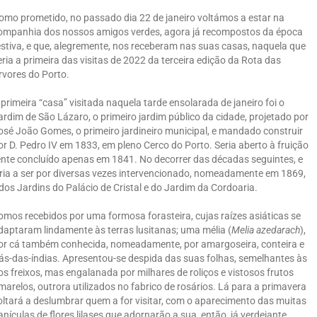
omo prometido, no passado dia 22 de janeiro voltámos a estar na
ompanhia dos nossos amigos verdes, agora já recompostos da época
estiva, e que, alegremente, nos receberam nas suas casas, naquela que
eria a primeira das visitas de 2022 da terceira edição da Rota das
rvores do Porto.
 primeira “casa” visitada naquela tarde ensolarada de janeiro foi o
ardim de São Lázaro, o primeiro jardim público da cidade, projetado por
osé João Gomes, o primeiro jardineiro municipal, e mandado construir
or D. Pedro IV em 1833, em pleno Cerco do Porto. Seria aberto à fruição
nte concluído apenas em 1841. No decorrer das décadas seguintes, e
iria a ser por diversas vezes intervencionado, nomeadamente em 1869,
 dos Jardins do Palácio de Cristal e do Jardim da Cordoaria.
omos recebidos por uma formosa forasteira, cujas raízes asiáticas se
daptaram lindamente às terras lusitanas; uma mélia (
Melia azedarach
),
or cá também conhecida, nomeadamente, por amargoseira, conteira e
ilás-das-índias. Apresentou-se despida das suas folhas, semelhantes às
os freixos, mas engalanada por milhares de roliços e vistosos frutos
marelos, outrora utilizados no fabrico de rosários. Lá para a primavera
oltará a deslumbrar quem a for visitar, com o aparecimento das muitas
anículas de flores lilases que adornarão a sua, então, já verdejante