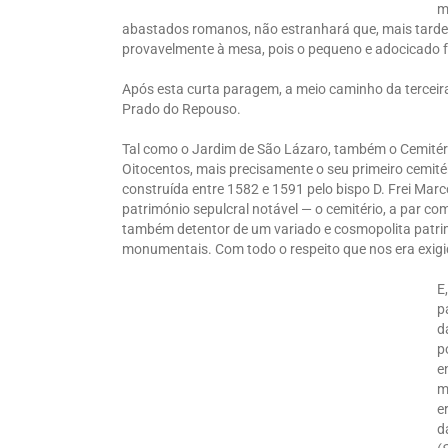
m
abastados romanos, não estranhará que, mais tarde, a
provavelmente à mesa, pois o pequeno e adocicado f
Após esta curta paragem, a meio caminho da terceira
Prado do Repouso.
Tal como o Jardim de São Lázaro, também o Cemitéri
Oitocentos, mais precisamente o seu primeiro cemité
construída entre 1582 e 1591 pelo bispo D. Frei Mar
património sepulcral notável — o cemitério, a par c
também detentor de um variado e cosmopolita patri
monumentais. Com todo o respeito que nos era exigi
E
p
d
p
e
m
e
d