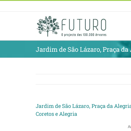
Skip
to
content
Jardim de São Lázaro, Praça da 
Jardim de São Lázaro, Praça da Alegria
Coretos e Alegria
A