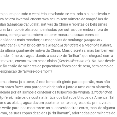
m pouco por todo o cemitério, revelando-se em toda a sua delicada e
lva beleza invernal, encontrava-se um sem número de magnólias-de-
ulan (
Magnolia denudata
), nativas da China e repletas de belíssimas
lores branco-pérola, acompanhadas por outras que, embora fora de
poca, começavam também a querer mostrar as suas cores, de
onalidades mais rosadas; as magnólias-de-soulange (
Magnolia
x
oulangena
), um híbrido entre a
Magnolia denudata
e a
Magnolia liliiflora
,
sta última igualmente nativa da China. Mais discretas, mas também em
rande número, e aguardando a sua vez de “brilhar”, que chegará com a
rimavera, encontravam-se as olaias (
Cercis siliquastrum
). Nativas desde
-se-ão então de milhares de pequeninas flores cor-de-rosa, bem como de
designação de “árvore-do-amor”?
om a sineta já a tocar, lá nos fomos dirigindo para o portão, mas não
em antes fazer uma paragem obrigatória junto a uma outra alameda,
adeada por altíssimos e centenários tulipeiros-da-virgínia (
Liriodendron
lipifera
), nativos da costa atlântica dos Estados Unidos da América. Tal
omo as olaias, aguardavam pacientemente o regresso da primavera e
o verão para nos mostrarem as suas verdadeiras cores, mas, de alguma
orma, as suas copas despidas já “brilhavam”, adornadas por milhares de