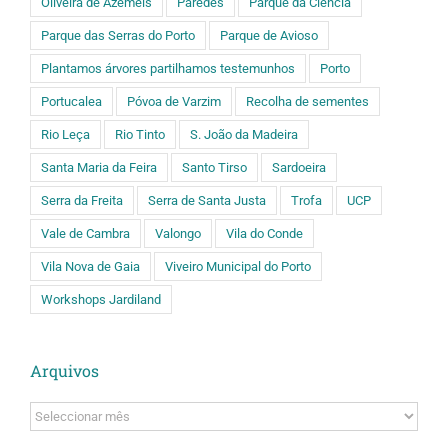
Oliveira de Azeméis
Paredes
Parque da Ciência
Parque das Serras do Porto
Parque de Avioso
Plantamos árvores partilhamos testemunhos
Porto
Portucalea
Póvoa de Varzim
Recolha de sementes
Rio Leça
Rio Tinto
S. João da Madeira
Santa Maria da Feira
Santo Tirso
Sardoeira
Serra da Freita
Serra de Santa Justa
Trofa
UCP
Vale de Cambra
Valongo
Vila do Conde
Vila Nova de Gaia
Viveiro Municipal do Porto
Workshops Jardiland
Arquivos
Arquivos