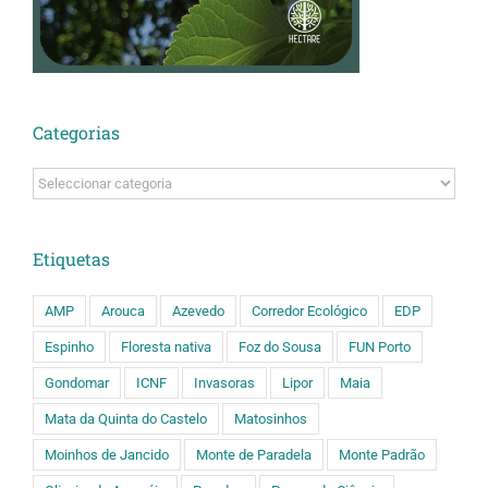
Categorias
Categorias
Etiquetas
AMP
Arouca
Azevedo
Corredor Ecológico
EDP
Espinho
Floresta nativa
Foz do Sousa
FUN Porto
Gondomar
ICNF
Invasoras
Lipor
Maia
Mata da Quinta do Castelo
Matosinhos
Moinhos de Jancido
Monte de Paradela
Monte Padrão