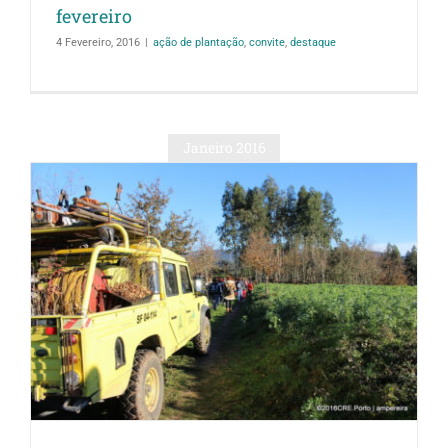
fevereiro
4 Fevereiro, 2016
|
ação de plantação
,
convite
,
destaque
Janeiro 2016