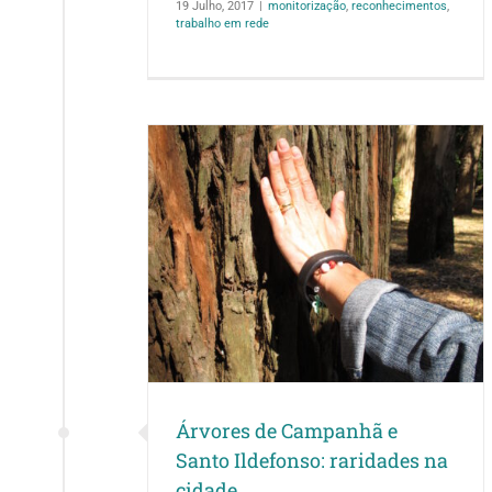
19 Julho, 2017
|
monitorização
,
reconhecimentos
,
trabalho em rede
anhã e Santo
des na cidade
o porto 2017
Árvores de Campanhã e
Santo Ildefonso: raridades na
cidade