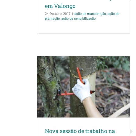
em Valongo
24 Outubro, 2017
|
ação de manutenção
,
ação de
plantação
,
ação de sensibilização
Terceira visita da
rabalho na
Rocher ao
r d’Allen
monitorização
reconhecime
soras
Nova sessão de trabalho na