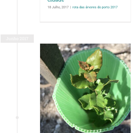
18 Julho, 2017
|
rota das árvores do porto 2017
Junho 2017
 de volta as
estas nativas
 rede