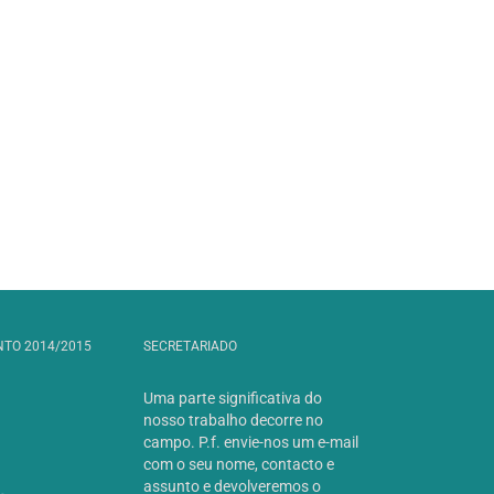
NTO 2014/2015
SECRETARIADO
Uma parte significativa do
nosso trabalho decorre no
campo. P.f. envie-nos um e-mail
com o seu nome, contacto e
assunto e devolveremos o