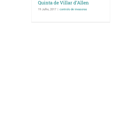
Quinta de Villar d’Allen
19 Julho, 2017
|
controlo de invasoras
Árvores de Camp
Ildefonso: rarida
rota das árvores d