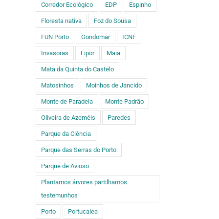
Corredor Ecológico
EDP
Espinho
Floresta nativa
Foz do Sousa
FUN Porto
Gondomar
ICNF
Invasoras
Lipor
Maia
Mata da Quinta do Castelo
Matosinhos
Moinhos de Jancido
Monte de Paradela
Monte Padrão
Oliveira de Azeméis
Paredes
Parque da Ciência
Parque das Serras do Porto
Parque de Avioso
Plantamos árvores partilhamos
testemunhos
Porto
Portucalea