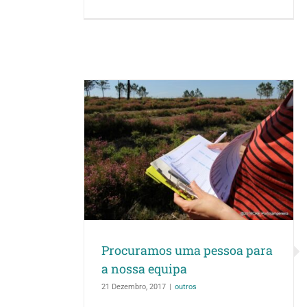
ssoa para a
ipa
Loja das tábuas c
FUTU
viveiro do f
Procuramos uma pessoa para
a nossa equipa
21 Dezembro, 2017
|
outros