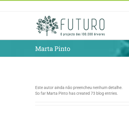
Skip
to
content
Marta Pinto
About
Marta Pinto
Este autor ainda não preencheu nenhum detalhe.
So far Marta Pinto has created 73 blog entries.