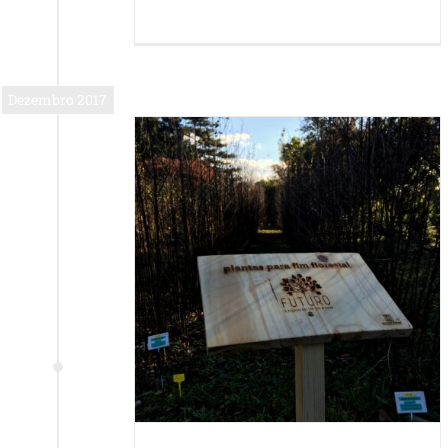
Dezembro 2017
olabora com o
RO
uturo