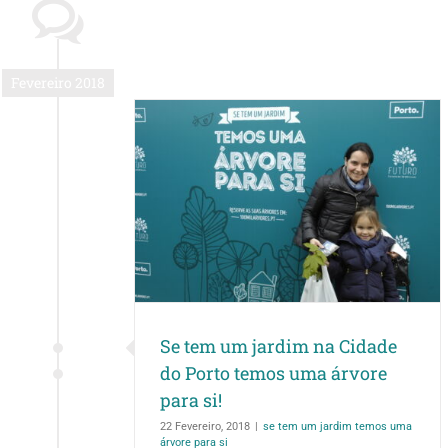
Fevereiro 2018
 na Cidade do
rvore para si!
uma árvore para si
Se tem um jardim na Cidade
do Porto temos uma árvore
para si!
22 Fevereiro, 2018
|
se tem um jardim temos uma
árvore para si