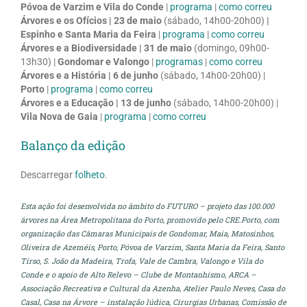
Póvoa de Varzim e Vila do Conde
|
programa
|
como correu
Árvores e os Ofícios |
23 de maio
(sábado, 14h00-20h00)
|
Espinho e Santa Maria da Feira
|
programa
|
como correu
Árvores e a Biodiversidade |
31 de maio
(domingo, 09h00-
13h30) |
Gondomar e Valongo
|
programas
|
como correu
Árvores e a História |
6 de junho
(sábado, 14h00-20h00) |
Porto
|
programa
|
como correu
Árvores e a Educação |
13 de junho
(sábado, 14h00-20h00) |
Vila Nova de Gaia
|
programa
|
como correu
Balanço da edição
Descarregar
folheto
.
Esta ação foi desenvolvida no âmbito do FUTURO – projeto das 100.000
árvores na Área Metropolitana do Porto, promovido pelo CRE.Porto, com
organização das Câmaras Municipais de Gondomar, Maia, Matosinhos,
Oliveira de Azeméis, Porto, Póvoa de Varzim, Santa Maria da Feira, Santo
Tirso, S. João da Madeira, Trofa, Vale de Cambra, Valongo e Vila do
Conde e o apoio de Alto Relevo – Clube de Montanhismo, ARCA –
Associação Recreativa e Cultural da Azenha, Atelier Paulo Neves, Casa do
Casal, Casa na Árvore – instalação lúdica, Cirurgias Urbanas, Comissão de