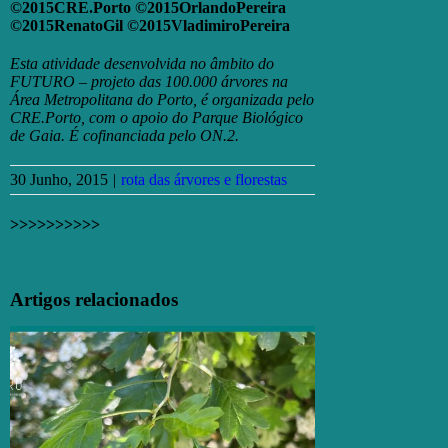
©2015CRE.Porto
©2015OrlandoPereira
©2015RenatoGil
©2015VladimiroPereira
Esta atividade desenvolvida no âmbito do
FUTURO – projeto das 100.000 árvores na
Área Metropolitana do Porto, é organizada pelo
CRE.Porto, com o apoio do Parque Biológico
de Gaia. É cofinanciada pelo ON.2.
30 Junho, 2015
|
rota das árvores e florestas
>>>>>>>>>>
Facebook
X
Email
(necessário
Artigos relacionados
mas
não
publicado)