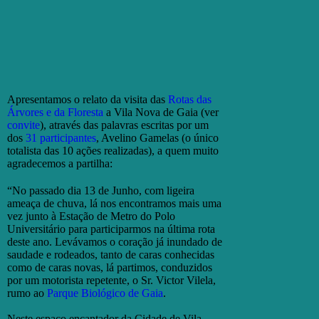
Apresentamos o relato da visita das
Rotas das
Árvores e da Floresta
a Vila Nova de Gaia (ver
convite
), através das palavras escritas por um
dos
31 participantes
, Avelino Gamelas (o único
totalista das 10 ações realizadas), a quem muito
agradecemos a partilha:
“No passado dia 13 de Junho, com ligeira
ameaça de chuva, lá nos encontramos mais uma
vez junto à Estação de Metro do Polo
Universitário para participarmos na última rota
deste ano. Levávamos o coração já inundado de
saudade e rodeados, tanto de caras conhecidas
como de caras novas, lá partimos, conduzidos
por um motorista repetente, o Sr. Victor Vilela,
rumo ao
Parque Biológico de Gaia
.
Neste espaço encantador da Cidade de Vila