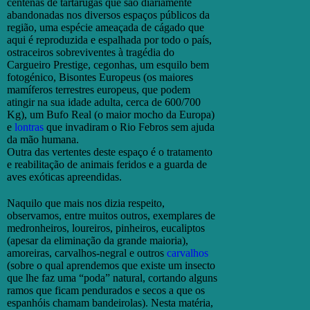
centenas de tartarugas que são diariamente
abandonadas nos diversos espaços públicos da
região, uma espécie ameaçada de cágado que
aqui é reproduzida e espalhada por todo o país,
ostraceiros sobreviventes à tragédia do
Cargueiro Prestige, cegonhas, um esquilo bem
fotogénico, Bisontes Europeus (os maiores
mamíferos terrestres europeus, que podem
atingir na sua idade adulta, cerca de 600/700
Kg), um Bufo Real (o maior mocho da Europa)
e
lontras
que invadiram o Rio Febros sem ajuda
da mão humana.
Outra das vertentes deste espaço é o tratamento
e reabilitação de animais feridos e a guarda de
aves exóticas apreendidas.
Naquilo que mais nos dizia respeito,
observamos, entre muitos outros, exemplares de
medronheiros, loureiros, pinheiros, eucaliptos
(apesar da eliminação da grande maioria),
amoreiras, carvalhos-negral e outros
carvalhos
(sobre o qual aprendemos que existe um insecto
que lhe faz uma “poda” natural, cortando alguns
ramos que ficam pendurados e secos a que os
espanhóis chamam bandeirolas). Nesta matéria,