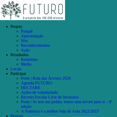
Skip
Facebook
Instagram
YouTube
to
content
Projeto
Porquê
Apresentação
Nós
Reconhecimentos
Ação
Resultados
Relatórios
Media
Locais
Participar
Porto | Rota das Árvores 2026
Agenda FUTURO
HECTARE
Ações de voluntariado
Recreio Escolar Livre de Invasoras
Porto | Se tem um jardim, temos uma árvore para si – 6ª
edição
A Natureza é a melhor Sala de Aula 2022/2023
Pessoas