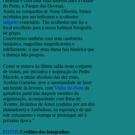
camélias e com uma vista soberba para a cidade
do Porto, o Parque das Devesas.
Ainda na companhia de Nuno Oliveira, fomos
recebidos por um belíssimo e acolhedor
tulipeiro
centenário. Tão acolhedor que foi o
local escolhido para a nossa habitual fotografia
de grupo.
Convivemos também com uma canforeira
fantástica, magnólias magnificientes e
infelizmente, o que resta duma faia histórica que
a doença não poupou.
Como se tratava da última saída neste conjunto
de visitas, por iniciativa e inspiração do Pedro
Macedo, o titular absoluto das dez rotas,
Avelino Gamelas, teve a oportunidade de fazer
um brinde às árvores, com
Vinho do Porto
da
garrafeira particular daquele membro da
organização, acompanhado com Broa de
Avintes, Bolinhos de Amor (cedidos por um dos
plantadores) e Amêndoas, na esperança de que
este entusiasmo e entrega se prolongue até à
próxima época.”
FOTOS
Créditos das fotografias: