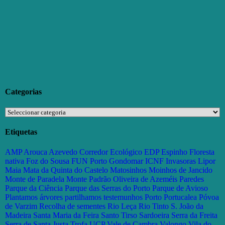
Categorias
Categorias
Etiquetas
AMP
Arouca
Azevedo
Corredor Ecológico
EDP
Espinho
Floresta
nativa
Foz do Sousa
FUN Porto
Gondomar
ICNF
Invasoras
Lipor
Maia
Mata da Quinta do Castelo
Matosinhos
Moinhos de Jancido
Monte de Paradela
Monte Padrão
Oliveira de Azeméis
Paredes
Parque da Ciência
Parque das Serras do Porto
Parque de Avioso
Plantamos árvores partilhamos testemunhos
Porto
Portucalea
Póvoa
de Varzim
Recolha de sementes
Rio Leça
Rio Tinto
S. João da
Madeira
Santa Maria da Feira
Santo Tirso
Sardoeira
Serra da Freita
Serra de Santa Justa
Trofa
UCP
Vale de Cambra
Valongo
Vila do