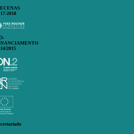
ECENAS
017-2018
O-
INANCIAMENTO
014/2015
cretariado