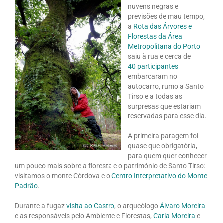
nuvens negras e
previsões de mau tempo,
a
Rota das Árvores e
Florestas da Área
Metropolitana do Porto
saiu à rua e cerca de
40 participantes
embarcaram no
autocarro, rumo a Santo
Tirso e a todas as
surpresas que estariam
reservadas para esse dia.
A primeira paragem foi
quase que obrigatória,
para quem quer conhecer
um pouco mais sobre a floresta e o património de Santo Tirso:
visitamos o monte Córdova e o
Centro Interpretativo do Monte
Padrão
.
Durante a fugaz
visita ao Castro
, o arqueólogo
Álvaro Moreira
e as responsáveis pelo Ambiente e Florestas,
Carla Moreira
e