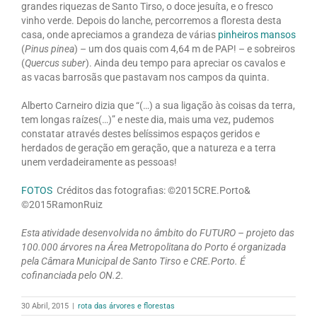
grandes riquezas de Santo Tirso, o doce jesuíta, e o fresco
vinho verde. Depois do lanche, percorremos a floresta desta
casa, onde apreciamos a grandeza de várias
pinheiros mansos
(
Pinus pinea
) – um dos quais com 4,64 m de PAP! – e sobreiros
(
Quercus suber
). Ainda deu tempo para apreciar os cavalos e
as vacas barrosãs que pastavam nos campos da quinta.
Alberto Carneiro dizia que “(…) a sua ligação às coisas da terra,
tem longas raízes(…)” e neste dia, mais uma vez, pudemos
constatar através destes belíssimos espaços geridos e
herdados de geração em geração, que a natureza e a terra
unem verdadeiramente as pessoas!
FOTOS
Créditos das fotografias: ©2015CRE.Porto&
©2015RamonRuiz
Esta atividade desenvolvida no âmbito do FUTURO – projeto das
100.000 árvores na Área Metropolitana do Porto é organizada
pela Câmara Municipal de Santo Tirso e CRE.Porto. É
cofinanciada pelo ON.2.
30 Abril, 2015
|
rota das árvores e florestas