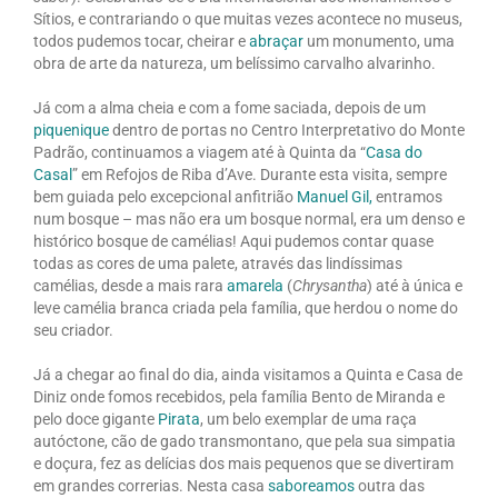
Sítios, e contrariando o que muitas vezes acontece no museus,
todos pudemos tocar, cheirar e
abraçar
um monumento, uma
obra de arte da natureza, um belíssimo carvalho alvarinho.
Já com a alma cheia e com a fome saciada, depois de um
piquenique
dentro de portas no Centro Interpretativo do Monte
Padrão, continuamos a viagem até à Quinta da “
Casa do
Casal
” em Refojos de Riba d’Ave. Durante esta visita, sempre
bem guiada pelo excepcional anfitrião
Manuel Gil,
entramos
num bosque – mas não era um bosque normal, era um denso e
histórico bosque de camélias! Aqui pudemos contar quase
todas as cores de uma palete, através das lindíssimas
camélias, desde a mais rara
amarela
(
Chrysantha
) até à única e
leve camélia branca criada pela família, que herdou o nome do
seu criador.
Já a chegar ao final do dia, ainda visitamos a Quinta e Casa de
Diniz onde fomos recebidos, pela família Bento de Miranda e
pelo doce gigante
Pirata
, um belo exemplar de uma raça
autóctone, cão de gado transmontano, que pela sua simpatia
e doçura, fez as delícias dos mais pequenos que se divertiram
em grandes correrias. Nesta casa
saboreamos
outra das