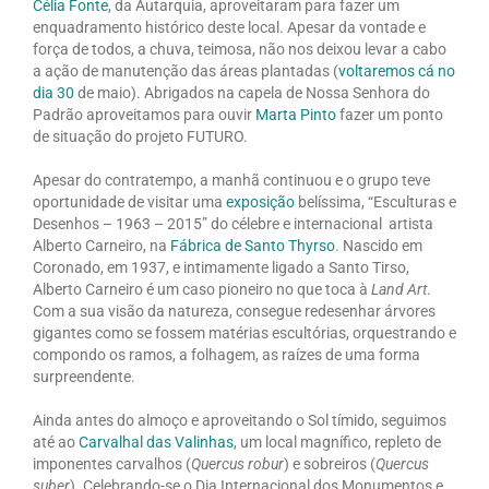
Célia Fonte
, da Autarquia, aproveitaram para fazer um
enquadramento histórico deste local. Apesar da vontade e
força de todos, a chuva, teimosa, não nos deixou levar a cabo
a ação de manutenção das áreas plantadas (
voltaremos cá no
dia 30
de maio). Abrigados na capela de Nossa Senhora do
Padrão aproveitamos para ouvir
Marta Pinto
fazer um ponto
de situação do projeto FUTURO.
Apesar do contratempo, a manhã continuou e o grupo teve
oportunidade de visitar uma
exposição
belíssima, “Esculturas e
Desenhos – 1963 – 2015” do célebre e internacional artista
Alberto Carneiro, na
Fábrica de Santo Thyrso
. Nascido em
Coronado, em 1937, e intimamente ligado a Santo Tirso,
Alberto Carneiro é um caso pioneiro no que toca à
Land Art
.
Com a sua visão da natureza, consegue redesenhar árvores
gigantes como se fossem matérias escultórias, orquestrando e
compondo os ramos, a folhagem, as raízes de uma forma
surpreendente.
Ainda antes do almoço e aproveitando o Sol tímido, seguimos
até ao
Carvalhal das Valinhas
, um local magnífico, repleto de
imponentes carvalhos (
Quercus robur
) e sobreiros (
Quercus
suber
). Celebrando-se o Dia Internacional dos Monumentos e