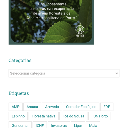
Categorias
Categorias
Etiquetas
AMP
Arouca
Azevedo
Corredor Ecológico
EDP
Espinho
Floresta nativa
Foz do Sousa
FUN Porto
Gondomar
ICNF
Invasoras
Lipor
Maia