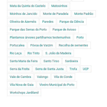
Mata da Quinta do Castelo
Matosinhos
Moinhos de Jancido
Monte de Paradela
Monte Padrão
Oliveira de Azeméis
Paredes
Parque da Ciência
Parque das Serras do Porto
Parque de Avioso
Plantamos árvores partilhamos testemunhos
Porto
Portucalea
Póvoa de Varzim
Recolha de sementes
Rio Leça
Rio Tinto
S. João da Madeira
Santa Maria da Feira
Santo Tirso
Sardoeira
Serra da Freita
Serra de Santa Justa
Trofa
UCP
Vale de Cambra
Valongo
Vila do Conde
Vila Nova de Gaia
Viveiro Municipal do Porto
Workshops Jardiland