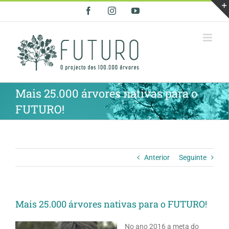
Skip
Facebook
Instagram
YouTube
to
content
Mais 25.000 árvores nativas para o
FUTURO!
Anterior
Seguinte
Mais 25.000 árvores nativas para o FUTURO!
No ano 2016 a meta do