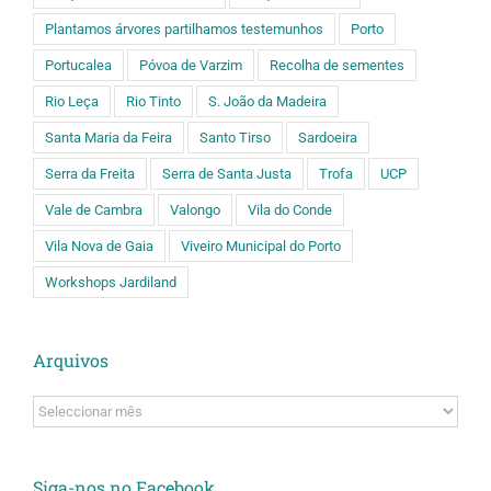
Plantamos árvores partilhamos testemunhos
Porto
Portucalea
Póvoa de Varzim
Recolha de sementes
Rio Leça
Rio Tinto
S. João da Madeira
Santa Maria da Feira
Santo Tirso
Sardoeira
Serra da Freita
Serra de Santa Justa
Trofa
UCP
Vale de Cambra
Valongo
Vila do Conde
Vila Nova de Gaia
Viveiro Municipal do Porto
Workshops Jardiland
Arquivos
Arquivos
Siga-nos no Facebook