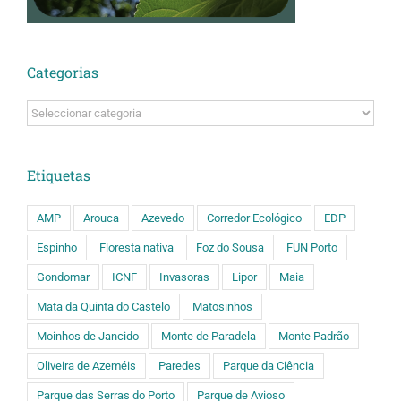
Categorias
Categorias
Etiquetas
AMP
Arouca
Azevedo
Corredor Ecológico
EDP
Espinho
Floresta nativa
Foz do Sousa
FUN Porto
Gondomar
ICNF
Invasoras
Lipor
Maia
Mata da Quinta do Castelo
Matosinhos
Moinhos de Jancido
Monte de Paradela
Monte Padrão
Oliveira de Azeméis
Paredes
Parque da Ciência
Parque das Serras do Porto
Parque de Avioso