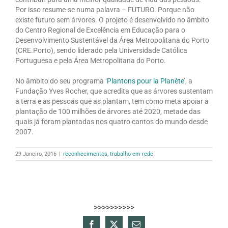
Por isso resume-se numa palavra – FUTURO. Porque não
existe futuro sem árvores. O projeto é desenvolvido no âmbito
do Centro Regional de Excelência em Educação para o
Desenvolvimento Sustentável da Área Metropolitana do Porto
(CRE.Porto), sendo liderado pela Universidade Católica
Portuguesa e pela Área Metropolitana do Porto.
No âmbito do seu programa ‘
Plantons pour la Planète
’, a
Fundação Yves Rocher, que acredita que as árvores sustentam
a terra e as pessoas que as plantam, tem como meta apoiar a
plantação de 100 milhões de árvores até 2020, metade das
quais já foram plantadas nos quatro cantos do mundo desde
2007.
29 Janeiro, 2016
|
reconhecimentos
,
trabalho em rede
>>>>>>>>>>
Facebook
X
Email