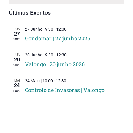
Even
Eventos
Últimos Eventos
JUN
27 Junho | 9:30
-
12:30
27
Gondomar | 27 junho 2026
2026
JUN
20 Junho | 9:30
-
12:30
20
Valongo | 20 junho 2026
2026
MAI
24 Maio | 10:00
-
12:30
24
Controlo de Invasoras | Valongo
2026