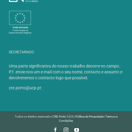
SECRETARIADO
Uma parte significativa do nosso trabalho decorre no campo.
P.f. envie-nos um e-mail com o seu nome, contacto e assunto e
devolveremos o contacto logo que possível.
cre.porto@ucp.pt
Todos os direitos reservados
CRE.Porto
2026 |
Política de Privacidade
|
Termos e
Condições
Facebook
Instagram
YouTube