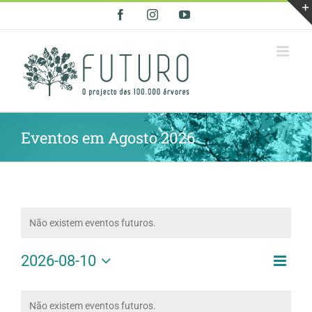
Skip
Facebook
Instagram
YouTube
to
content
Eventos em Agosto 2026
Não existem eventos futuros.
Nave
2026-08-10
Naveg
Mês
de
Selecione
de
visua
Calendário
a
visual
de
de
Não existem eventos futuros.
data.