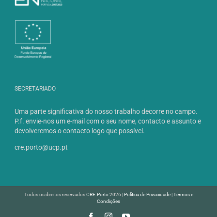
SECRETARIADO
Uma parte significativa do nosso trabalho decorre no campo.
P.f. envie-nos um e-mail com o seu nome, contacto e assunto e
devolveremos o contacto logo que possível.
cre.porto@ucp.pt
Todos os direitos reservados
CRE.Porto
2026 |
Política de Privacidade
|
Termos e
Condições
Facebook
Instagram
YouTube