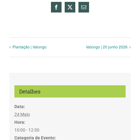
Facebook
X
Email
(necessário
mas
não
publicado)
Plantação | Valongo
Valongo | 20 junho 2026
Detalhes
Data:
24 Maio
Hora:
10:00 - 12:30
Categoria de Evento: