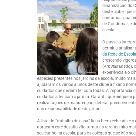
dinamização do Cl
deste clube, que 
contamos igualmen
de Gondomar, e de
escola.
O passeio interpre
permitiu analisar
da Rede de Escola
crescendo vigoroso
(
Arbutus unedo
), 
experiência e o o
espécies presentes nos jardins da escola, muito mais 
ajudaram os vários alunos deste clube a fixar o no
cuidados que deviam ter com todas. A importância de
cuidados a ter com o jardim. Garantir que ninguém pis
realizar ações de manutenção, detetar precocement
das responsabilidade deste grupo.
A lista do “trabalho de casa” ficou bem recheada e 
abraçam este desafio vão tornar as tarefas mito mais
seu cunho na escola, para os colegas que se irão seg