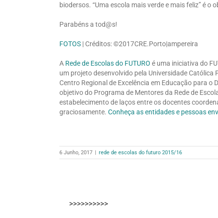
biodersos. “Uma escola mais verde e mais feliz” é o o
Parabéns a tod@s!
FOTOS
| Créditos: ©2017CRE.Porto|ampereira
A
Rede de Escolas do FUTURO
é uma iniciativa do F
um projeto desenvolvido pela Universidade Católica
Centro Regional de Excelência em Educação para o D
objetivo do Programa de Mentores da Rede de Escola
estabelecimento de laços entre os docentes coordena
graciosamente.
Conheça as entidades e pessoas env
6 Junho, 2017
|
rede de escolas do futuro 2015/16
>>>>>>>>>>