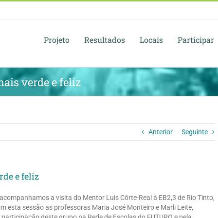
Projeto
Resultados
Locais
Participar
ais verde e feliz
Anterior
Seguinte
de e feliz
l acompanhamos a visita do Mentor Luis Côrte-Real à EB2,3 de Rio Tinto,
esta sessão as professoras Maria José Monteiro e Marli Leite,
 participação deste grupo na Rede de Escolas do FUTURO e pela