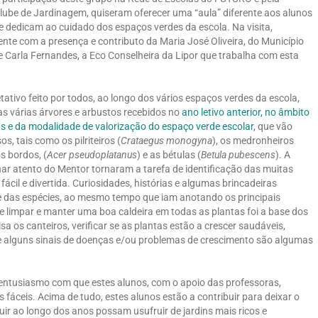
ube de Jardinagem, quiseram oferecer uma “aula” diferente aos alunos
se dedicam ao cuidado dos espaços verdes da escola. Na visita,
te com a presença e contributo da Maria José Oliveira, do Município
 Carla Fernandes, a Eco Conselheira da Lipor que trabalha com esta
tativo feito por todos, ao longo dos vários espaços verdes da escola,
 as várias árvores e arbustos recebidos no
ano letivo anterior, no âmbito
s e da modalidade de valorização do espaço verde escolar
, que vão
s, tais como os pilriteiros (
Crataegus monogyna
), os medronheiros
os bordos, (
Acer pseudoplatanus
) e as bétulas (
Betula pubescens
). A
lhar atento do Mentor tornaram a tarefa de identificação das muitas
fácil e divertida. Curiosidades, histórias e algumas brincadeiras
me das espécies, ao mesmo tempo que iam anotando os principais
 limpar e manter uma boa caldeira em todas as plantas foi a base dos
a os canteiros, verificar se as plantas estão a crescer saudáveis,
e alguns sinais de doenças e/ou problemas de crescimento são algumas
o entusiasmo com que estes alunos, com o apoio das professoras,
 fáceis. Acima de tudo, estes alunos estão a contribuir para deixar o
uir ao longo dos anos possam usufruir de jardins mais ricos e