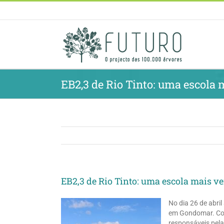
Skip
to
content
EB2,3 de Rio Tinto: uma escola m
EB2,3 de Rio Tinto: uma escola mais ver
No dia 26 de abri
em Gondomar. Com 
responsáveis pela