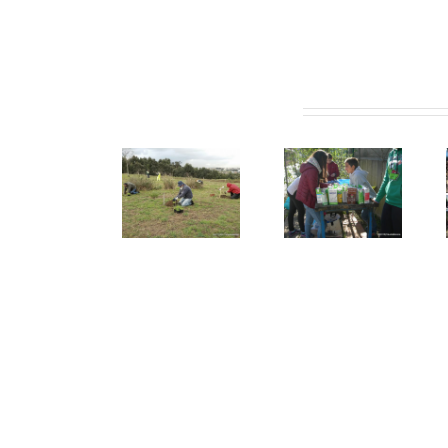
Artigos relacionados
Plantas da
Parque da
AE Fontes
EB do
Ciência de
Pereira de
Castro
Matosinhos:
Melo leva o
seguem
os
FUTURO a
para o
trabalhos
todos os
Viveiro
continuam
alunos
municipal