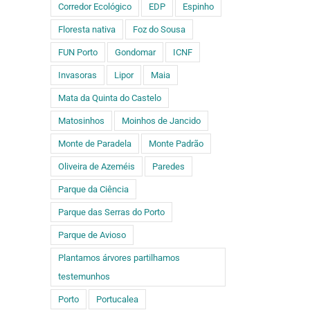
Corredor Ecológico
EDP
Espinho
ário
Floresta nativa
Foz do Sousa
ado)
FUN Porto
Gondomar
ICNF
Invasoras
Lipor
Maia
Mata da Quinta do Castelo
Plantas da
da
AE Fontes
EB do
Matosinhos
Moinhos de Jancido
 de
Pereira de
A E
Castro
hos:
Melo leva o
Ri
Monte de Paradela
Monte Padrão
seguem
FUTURO a
pl
para o
Oliveira de Azeméis
Paredes
os
todos os
F
Viveiro
uam
alunos
municipal
Parque da Ciência
Parque das Serras do Porto
Parque de Avioso
Plantamos árvores partilhamos
testemunhos
Porto
Portucalea