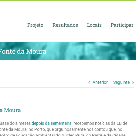
Projeto
Resultados
Locais
Participar
 Fonte da Moura
Anterior
Seguinte
da Moura
uase dois meses
depois da sementeira
, recebemos notícias da EB de
onte da Moura, no Porto, que orgulhosamente nos contou que, no
entro de Educação Ambiental do Núcleo Rural do Parque da Cidade,