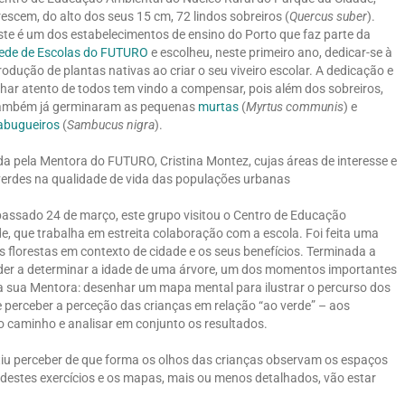
rescem, do alto dos seus 15 cm, 72 lindos sobreiros (
Quercus suber
).
ste é um dos estabelecimentos de ensino do Porto que faz parte da
ede de Escolas do FUTURO
e escolheu, neste primeiro ano, dedicar-se à
rodução de plantas nativas ao criar o seu viveiro escolar. A dedicação e
lhar atento de todos tem vindo a compensar, pois além dos sobreiros,
ambém já germinaram as pequenas
murtas
(
Myrtus communis
) e
abugueiros
(
Sambucus nigra
).
 pela Mentora do FUTURO, Cristina Montez, cujas áreas de interesse e
verdes na qualidade de vida das populações urbanas
 passado 24 de março, este grupo visitou o Centro de Educação
, que trabalha em estreita colaboração com a escola. Foi feita uma
 florestas em contexto de cidade e os seus benefícios. Terminada a
nder a determinar a idade de uma árvore, um dos momentos importantes
la sua Mentora: desenhar um mapa mental para ilustrar o percurso dos
e perceber a perceção das crianças em relação “ao verde” – aos
do caminho e analisar em conjunto os resultados.
mitiu perceber de que forma os olhos das crianças observam os espaços
 destes exercícios e os mapas, mais ou menos detalhados, vão estar