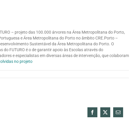
UTURO – projeto das 100.000 árvores na Área Metropolitana do Porto,
 Portuguesa e Área Metropolitana do Porto no âmbito CRE.Porto –
esenvolvimento Sustentável da Área Metropolitana do Porto. O
s do FUTURO é o de garantir apoio às Escolas através do
dores e especialistas em diversas áreas de intervenção, que colaboram
olvidas no projeto
Facebook
X
Email
(necess
mas
não