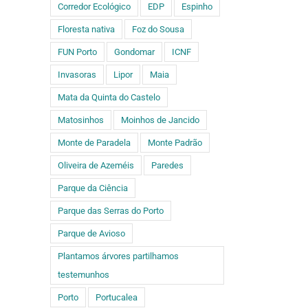
ado)
Corredor Ecológico
EDP
Espinho
Floresta nativa
Foz do Sousa
FUN Porto
Gondomar
ICNF
Escolas da
e
Fonte da
Área
Invasoras
Lipor
Maia
 do
Moura
Metropolitana
R
: é
Mata da Quinta do Castelo
constrói o
do Porto
l
de
herbário
ampliam a
bio
Matosinhos
Moinhos de Jancido
do Parque
bolsa de
a
 e
da Cidade
plantas do
co
Monte de Paradela
Monte Padrão
r
FUTURO
Oliveira de Azeméis
Paredes
Parque da Ciência
Parque das Serras do Porto
Parque de Avioso
Plantamos árvores partilhamos
testemunhos
Porto
Portucalea