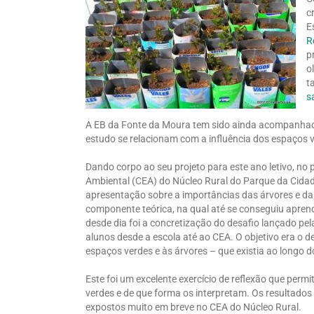
c
E
R
p
o
t
s
A EB da Fonte da Moura tem sido ainda acompanhada
estudo se relacionam com a influência dos espaços 
Dando corpo ao seu projeto para este ano letivo, no
Ambiental (CEA) do Núcleo Rural do Parque da Cidade
apresentação sobre a importâncias das árvores e das
componente teórica, na qual até se conseguiu apre
desde dia foi a concretização do desafio lançado pe
alunos desde a escola até ao CEA. O objetivo era o d
espaços verdes e às árvores – que existia ao longo 
Este foi um excelente exercício de reflexão que per
verdes e de que forma os interpretam. Os resultados
expostos muito em breve no CEA do Núcleo Rural.