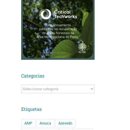
Categorias
Categorias
Etiquetas
ário
AMP
Arouca
Azevedo