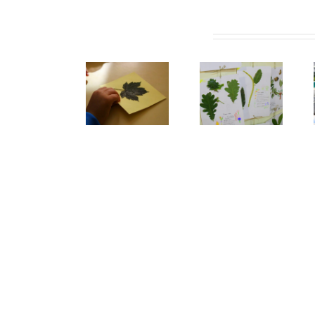
Artigos relacionados
Escolas da
Rede de
Fonte da
Área
Escolas do
Moura
Metropolitan
FUTURO: é
constrói o
do Porto
tempo de
herbário
ampliam a
parar,
do Parque
bolsa de
refletir e
da Cidade
plantas do
inovar
FUTURO