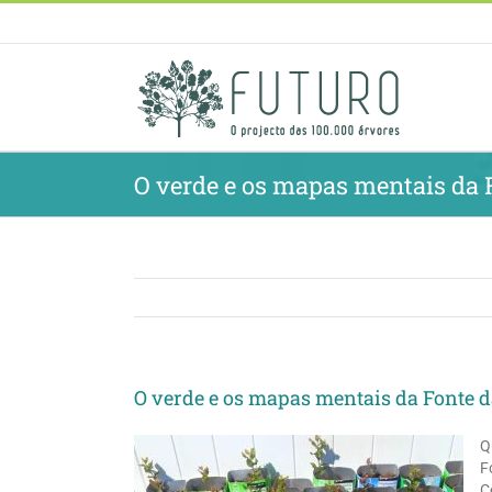
Skip
to
content
O verde e os mapas mentais da
O verde e os mapas mentais da Fonte 
Q
F
C