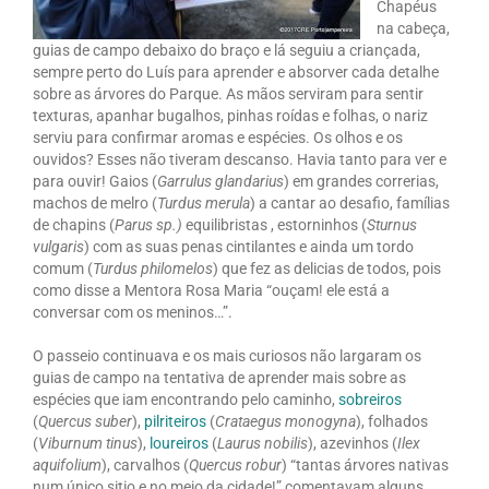
Chapéus
na cabeça,
guias de campo debaixo do braço e lá seguiu a criançada,
sempre perto do Luís para aprender e absorver cada detalhe
sobre as árvores do Parque. As mãos serviram para sentir
texturas, apanhar bugalhos, pinhas roídas e folhas, o nariz
serviu para confirmar aromas e espécies. Os olhos e os
ouvidos? Esses não tiveram descanso. Havia tanto para ver e
para ouvir! Gaios (
Garrulus glandarius
) em grandes correrias,
machos de melro (
Turdus merula
) a cantar ao desafio, famílias
de chapins (
Parus sp.)
equilibristas , estorninhos (
Sturnus
vulgaris
) com as suas penas cintilantes e ainda um tordo
comum (
Turdus philomelos
) que fez as delicias de todos, pois
como disse a Mentora Rosa Maria “ouçam! ele está a
conversar com os meninos…”.
O passeio continuava e os mais curiosos não largaram os
guias de campo na tentativa de aprender mais sobre as
espécies que iam encontrando pelo caminho,
sobreiros
(
Quercus suber
),
pilriteiros
(
Crataegus monogyna
), folhados
(
Viburnum tinus
),
loureiros
(
Laurus nobilis
), azevinhos (
Ilex
aquifolium
), carvalhos (
Quercus robur
) “tantas árvores nativas
num único sitio e no meio da cidade!” comentavam alguns,