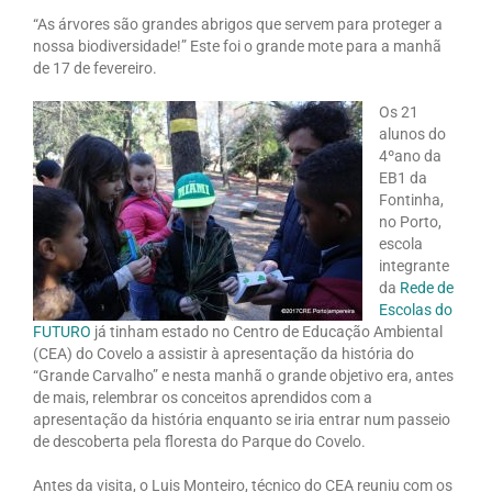
“As árvores são grandes abrigos que servem para proteger a
nossa biodiversidade!” Este foi o grande mote para a manhã
de 17 de fevereiro.
Os 21
alunos do
4ºano da
EB1 da
Fontinha,
no Porto,
escola
integrante
da
Rede de
Escolas do
FUTURO
já tinham estado no Centro de Educação Ambiental
(CEA) do Covelo a assistir à apresentação da história do
“Grande Carvalho” e nesta manhã o grande objetivo era, antes
de mais, relembrar os conceitos aprendidos com a
apresentação da história enquanto se iria entrar num passeio
de descoberta pela floresta do Parque do Covelo.
Antes da visita, o Luis Monteiro, técnico do CEA reuniu com os