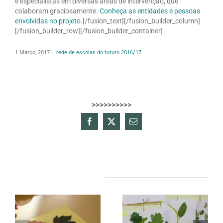
e especialistas em diversas áreas de intervenção, que
colaboram graciosamente.
Conheça as entidades e pessoas
envolvidas no projeto
.[/fusion_text][/fusion_builder_column]
[/fusion_builder_row][/fusion_builder_container]
1 Março, 2017
|
rede de escolas do futuro 2016/17
>>>>>>>>>>
Facebook
X
Email
(necessário
mas
não
publicado)
Artigos relacionados
Escolas da Área
s
Fonte da Moura