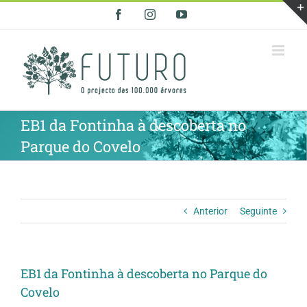
Skip
Facebook
Instagram
YouTube
to
content
EB1 da Fontinha à descoberta no
Parque do Covelo
Anterior
Seguinte
EB1 da Fontinha à descoberta no Parque do
Covelo