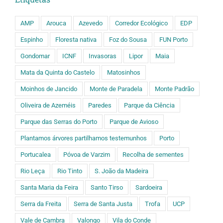
AMP
Arouca
Azevedo
Corredor Ecológico
EDP
Espinho
Floresta nativa
Foz do Sousa
FUN Porto
Gondomar
ICNF
Invasoras
Lipor
Maia
Mata da Quinta do Castelo
Matosinhos
Moinhos de Jancido
Monte de Paradela
Monte Padrão
Oliveira de Azeméis
Paredes
Parque da Ciência
Parque das Serras do Porto
Parque de Avioso
Plantamos árvores partilhamos testemunhos
Porto
Portucalea
Póvoa de Varzim
Recolha de sementes
Rio Leça
Rio Tinto
S. João da Madeira
Santa Maria da Feira
Santo Tirso
Sardoeira
Serra da Freita
Serra de Santa Justa
Trofa
UCP
Vale de Cambra
Valongo
Vila do Conde