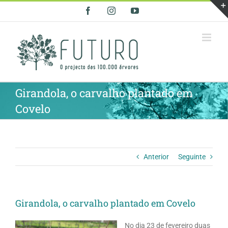
Skip
Facebook
Instagram
YouTube
to
content
Girandola, o carvalho plantado em
Covelo
Anterior
Seguinte
Girandola, o carvalho plantado em Covelo
No dia 23 de fevereiro duas