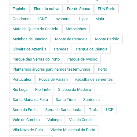
Espinho
Floresta nativa
Foz do Sousa
FUN Porto
Gondomar
ICNF
Invasoras
Lipor
Maia
Mata da Quinta do Castelo
Matosinhos
Moinhos de Jancido
Monte de Paradela
Monte Padrão
Oliveira de Azeméis
Paredes
Parque da Ciência
Parque das Serras do Porto
Parque de Avioso
Plantamos árvores partilhamos testemunhos
Porto
Portucalea
Póvoa de Varzim
Recolha de sementes
Rio Leça
Rio Tinto
S. João da Madeira
Santa Maria da Feira
Santo Tirso
Sardoeira
Serra da Freita
Serra de Santa Justa
Trofa
UCP
Vale de Cambra
Valongo
Vila do Conde
Vila Nova de Gaia
Viveiro Municipal do Porto