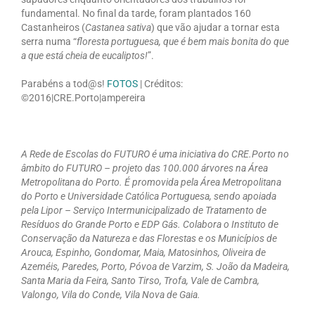
fundamental. No final da tarde, foram plantados 160
Castanheiros (
Castanea sativa
) que vão ajudar a tornar esta
serra numa “
floresta portuguesa, que é bem mais bonita do que
a que está cheia de eucaliptos!
”.
Parabéns a tod@s!
FOTOS
| Créditos:
©2016|CRE.Porto|ampereira
A Rede de Escolas do FUTURO é uma iniciativa do CRE.Porto no
âmbito do FUTURO – projeto das 100.000 árvores na Área
Metropolitana do Porto. É promovida pela Área Metropolitana
do Porto e Universidade Católica Portuguesa, sendo apoiada
pela Lipor – Serviço Intermunicipalizado de Tratamento de
Resíduos do Grande Porto e EDP Gás. Colabora o Instituto de
Conservação da Natureza e das Florestas e os Municípios de
Arouca, Espinho, Gondomar, Maia, Matosinhos, Oliveira de
Azeméis, Paredes, Porto, Póvoa de Varzim, S. João da Madeira,
Santa Maria da Feira, Santo Tirso, Trofa, Vale de Cambra,
Valongo, Vila do Conde, Vila Nova de Gaia.