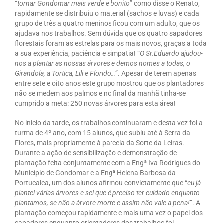
“
tornar Gondomar mais verde e bonito
” como disse o Renato,
rapidamente se distribuiu o material (sachos e luvas) e cada
grupo de três a quatro meninos ficou com um adulto, que os
ajudava nos trabalhos. Sem dúvida que os quatro sapadores
florestais foram as estrelas para os mais novos, graças a toda
a sua experiência, paciência e simpatia! “
O Sr.Eduardo ajudou-
nos a plantar as nossas árvores e demos nomes a todas, o
Girandola, a Tortiça, Lili e Florido…
”. Apesar de terem apenas
entre sete e oito anos este grupo mostrou que os plantadores
não se medem aos palmos e no final da manhã tinha-se
cumprido a meta: 250 novas árvores para esta área!
No inicio da tarde, os trabalhos continuaram e desta vez foi a
turma de 4º ano, com 15 alunos, que subiu até à Serra da
Flores, mais propriamente à parcela da Sorte da Leiras.
Durante a ação de sensibilização e demonstração de
plantação feita conjuntamente com a Engª Iva Rodrigues do
Município de Gondomar e a Engª Helena Barbosa da
Portucalea, um dos alunos afirmou convictamente que “
eu já
plantei várias árvores e sei que é preciso ter cuidado enquanto
plantamos, se não a árvore morre e assim não vale a pena!
”. A
plantação começou rapidamente e mais uma vez o papel dos
sapadores enquanto orientadores dos trabalhos foi