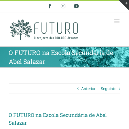
Skip
Facebook
Instagram
YouTube
to
content
O FUTURO na Escola Secundária de
Abel Salazar
Anterior
Seguinte
O FUTURO na Escola Secundária de Abel
Salazar