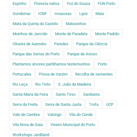
Espinho
Floresta nativa
Foz do Sousa
FUN Porto
Gondomar
ICNF
Invasoras
Lipor
Maia
Mata da Quinta do Castelo
Matosinhos
Moinhos de Jancido
Monte de Paradela
Monte Padrão
Oliveira de Azeméis
Paredes
Parque da Ciência
Parque das Serras do Porto
Parque de Avioso
Plantamos árvores partilhamos testemunhos
Porto
Portucalea
Póvoa de Varzim
Recolha de sementes
Rio Leça
Rio Tinto
S. João da Madeira
Santa Maria da Feira
Santo Tirso
Sardoeira
Serra da Freita
Serra de Santa Justa
Trofa
UCP
Vale de Cambra
Valongo
Vila do Conde
Vila Nova de Gaia
Viveiro Municipal do Porto
Workshops Jardiland