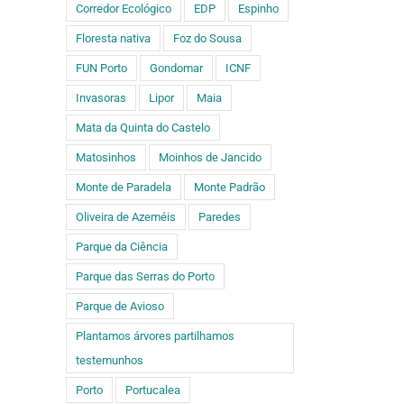
Corredor Ecológico
EDP
Espinho
Floresta nativa
Foz do Sousa
FUN Porto
Gondomar
ICNF
Invasoras
Lipor
Maia
Mata da Quinta do Castelo
Matosinhos
Moinhos de Jancido
Monte de Paradela
Monte Padrão
Oliveira de Azeméis
Paredes
Parque da Ciência
Parque das Serras do Porto
Parque de Avioso
Plantamos árvores partilhamos
testemunhos
Porto
Portucalea