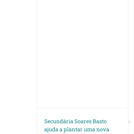
asto ajuda a
 floresta!
escolas do futuro
Secundária Soares Basto
ajuda a plantar uma nova