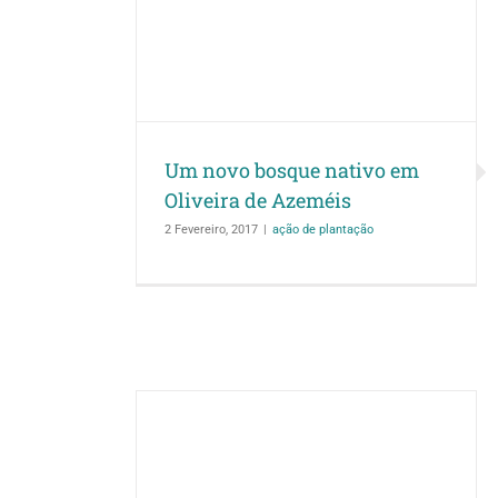
nativo em
Silva rearboriza 
zeméis
ação de plantação
rede d
2016/1
ação
Um novo bosque nativo em
Oliveira de Azeméis
2 Fevereiro, 2017
|
ação de plantação