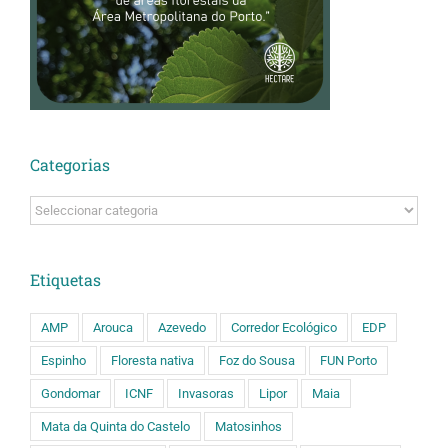
Categorias
Categorias
Etiquetas
AMP
Arouca
Azevedo
Corredor Ecológico
EDP
Espinho
Floresta nativa
Foz do Sousa
FUN Porto
Gondomar
ICNF
Invasoras
Lipor
Maia
Mata da Quinta do Castelo
Matosinhos