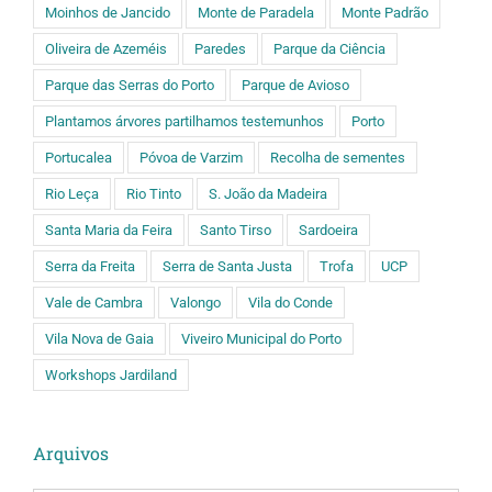
Moinhos de Jancido
Monte de Paradela
Monte Padrão
Oliveira de Azeméis
Paredes
Parque da Ciência
Parque das Serras do Porto
Parque de Avioso
Plantamos árvores partilhamos testemunhos
Porto
Portucalea
Póvoa de Varzim
Recolha de sementes
Rio Leça
Rio Tinto
S. João da Madeira
Santa Maria da Feira
Santo Tirso
Sardoeira
Serra da Freita
Serra de Santa Justa
Trofa
UCP
Vale de Cambra
Valongo
Vila do Conde
Vila Nova de Gaia
Viveiro Municipal do Porto
Workshops Jardiland
Arquivos