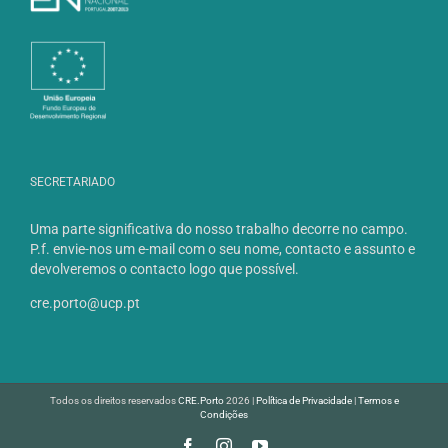
SECRETARIADO
Uma parte significativa do nosso trabalho decorre no campo.
P.f. envie-nos um e-mail com o seu nome, contacto e assunto e
devolveremos o contacto logo que possível.
cre.porto@ucp.pt
Todos os direitos reservados
CRE.Porto
2026 |
Política de Privacidade
|
Termos e
Condições
Facebook
Instagram
YouTube