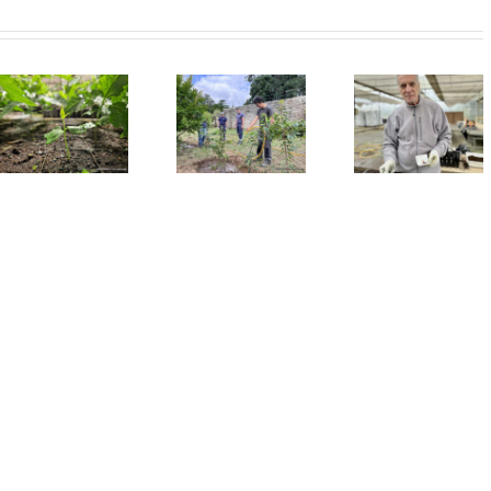
do “Se 
um
Jardim
temos 
árvor
Nova sebe
Sementeiras
para si
autóctone
no Viveiro
arranc
no Viveiro
do
em Abr
do Porto
FUTURO
no Por
com 2.0
espéci
para ofe
aos
munícip