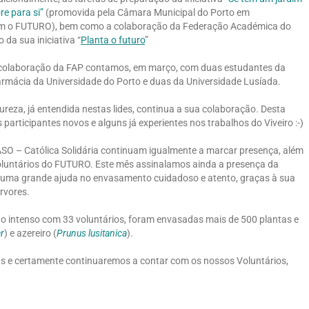
e para si”
(promovida pela Câmara Municipal do Porto em
m o FUTURO), bem como a colaboração da Federação Académica do
 da sua iniciativa “
Planta o futuro
”
colaboração da FAP contamos, em março, com duas estudantes da
rmácia da Universidade do Porto e duas da Universidade Lusíada.
ureza, já entendida nestas lides, continua a sua colaboração. Desta
 participantes novos e alguns já experientes nos trabalhos do Viveiro :-)
SO – Católica Solidária continuam igualmente a marcar presença, além
oluntários do FUTURO. Este mês assinalamos ainda a presença da
r uma grande ajuda no envasamento cuidadoso e atento, graças à sua
rvores.
ho intenso com 33 voluntários, foram envasadas mais de 500 plantas e
r
) e azereiro (
Prunus lusit
anica
).
fas e certamente continuaremos a contar com os nossos Voluntários,