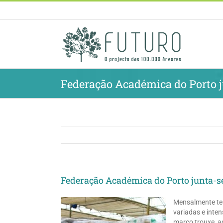
Skip
to
content
Federação Académica do Porto 
Federação Académica do Porto junta-s
Mensalmente tem
variadas e inten
março trouxe, a