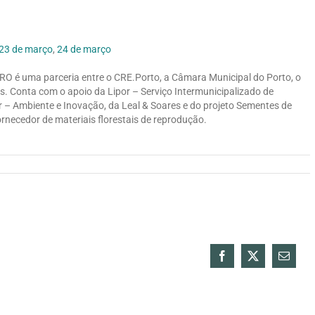
23 de março
,
24 de março
RO é uma parceria entre o CRE.Porto, a Câmara Municipal do Porto, o
s. Conta com o apoio da Lipor – Serviço Intermunicipalizado de
 – Ambiente e Inovação, da Leal & Soares e do projeto Sementes de
ornecedor de materiais florestais de reprodução.
Facebook
X
Email
(necess
mas
não
public
A 6ª edi