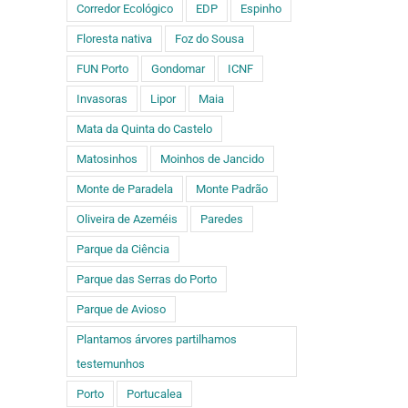
Corredor Ecológico
EDP
Espinho
tem
Floresta nativa
Foz do Sousa
,
uma
FUN Porto
Gondomar
ICNF
e
Voluntários
Novidades
No
Invasoras
Lipor
Maia
”
cuidam da
do Viveiro
au
a
próxima
Mata da Quinta do Castelo
do
no
il
geração do
FUTURO
d
to
FUTURO
Matosinhos
Moinhos de Jancido
00
Monte de Paradela
Monte Padrão
es
rta
Oliveira de Azeméis
Paredes
es.
Parque da Ciência
Parque das Serras do Porto
Parque de Avioso
Plantamos árvores partilhamos
testemunhos
Porto
Portucalea