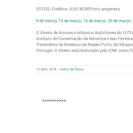
FOTOS | Créditos: ©2018CREPorto.ampereira
9 de março
,
13 de março
,
16 de março
,
20 de março
,
O Viveiro de Árvores e Arbustos Autóctones do FUTU
Instituto de Conservação da Natureza e das Floresta
Tratamento de Resíduos da Região Porto, da Silvapor
Portugal. O Viveiro está licenciado pelo ICNF como f
12 Abril, 2018
|
viveiro do futuro
>>>>>>>>>>
A 6ª edição