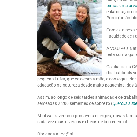
temos uma árvor
colaboração co
Porto (no âmbito
Com esta nova 
Faculdade de Fa
A VO.U Pela Nat
feita com alguns
Os alunos da CA
dos habituais v
pequena Luísa, que veio com a mãe, e conseguiu da
educação na natureza desde muito pequenina, das á
Assim, ao longo de seis tardes animadas e de trabal
semeadas 2.200 sementes de sobreiro (
Quercus sube
Abril vai trazer uma primavera enérgica, novas tare
cada vez mais diversos e cheios de boa energia!
Obrigada a tod@s!