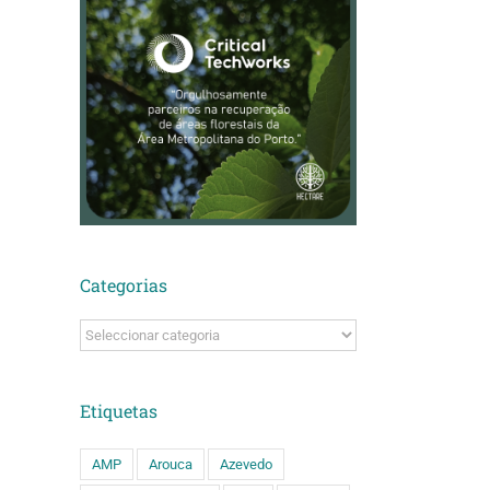
Categorias
Categorias
Etiquetas
ário
AMP
Arouca
Azevedo
ado)
ção