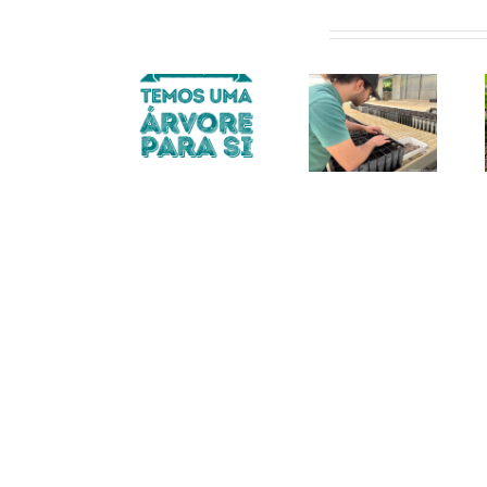
do “Se tem
Artigos relacionados
um
Jardim,
temos uma
árvore
Voluntários
Novidades
para si”
cuidam da
do Viveiro
arranca
próxima
do
em Abril
geração do
FUTURO
no Porto
FUTURO
com 2.000
espécies
para oferta
aos
munícipes.