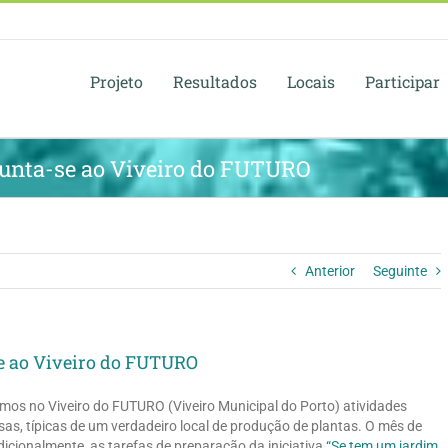
Projeto
Resultados
Locais
Participar
junta-se ao Viveiro do FUTURO
Anterior
Seguinte
e ao Viveiro do FUTURO
os no Viveiro do FUTURO (Viveiro Municipal do Porto) atividades
sas, típicas de um verdadeiro local de produção de plantas. O mês de
dicionalmente, as tarefas de preparação da iniciativa
“Se tem um jardim