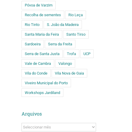
Póvoa de Varzim
Recolha de sementes
Rio Leça
Rio Tinto
S. João da Madeira
Santa Maria da Feira
Santo Tirso
Sardoeira
Serra da Freita
Serra de Santa Justa
Trofa
UCP
Vale de Cambra
Valongo
Vila do Conde
Vila Nova de Gaia
Viveiro Municipal do Porto
Workshops Jardiland
ário
ado)
Arquivos
Arquivos