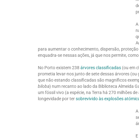
d
p
A
n
q
A
para aumentar o conhecimento, dispersão, proteção 
enquadra-se nessas ações, já que nos permite, como 
No Porto existem 238
árvores classificadas
(ou em cl
prometia levar-nos junto de sete dessas árvores (o
que não estando classificadas são magníficos exemp
biloba
) num recanto ao lado da Biblioteca Almeida Ga
um fóssil vivo (a espécie, na Terra há 270 milhões d
longevidade por ter
sobrevivido às explosões atómi
A
s
á
E