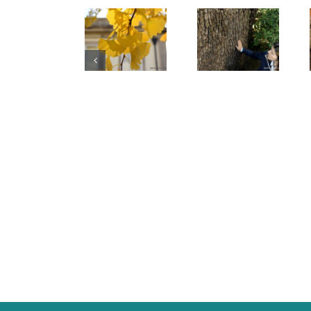
Árvores do
Árvores da
Árvores de
Campo
Arrábida:
Campanhã
Alegre: as
gigantes
e Santo
que nos
com vista
Ildefonso:
fazem
para o
raridades
sorrir
Douro
na cidade