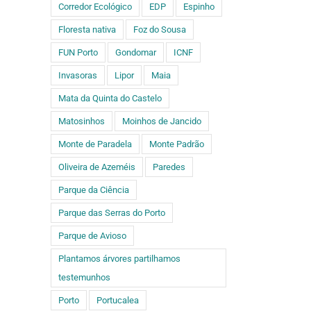
Corredor Ecológico
EDP
Espinho
Floresta nativa
Foz do Sousa
FUN Porto
Gondomar
ICNF
Invasoras
Lipor
Maia
Mata da Quinta do Castelo
Matosinhos
Moinhos de Jancido
Monte de Paradela
Monte Padrão
Oliveira de Azeméis
Paredes
Parque da Ciência
Parque das Serras do Porto
Parque de Avioso
Plantamos árvores partilhamos
testemunhos
Porto
Portucalea