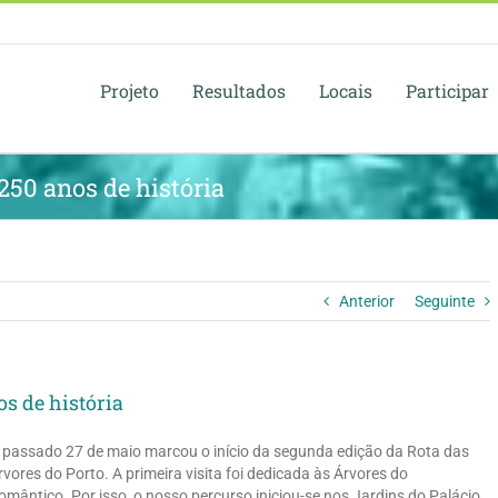
Projeto
Resultados
Locais
Participar
250 anos de história
Anterior
Seguinte
s de história
 passado 27 de maio marcou o início da segunda edição da Rota das
rvores do Porto. A primeira visita foi dedicada às Árvores do
omântico. Por isso, o nosso percurso iniciou-se nos Jardins do Palácio