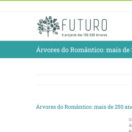
Skip
to
content
Árvores do Romântico: mais de 
Árvores do Romântico: mais de 250 ano
O
Á
R