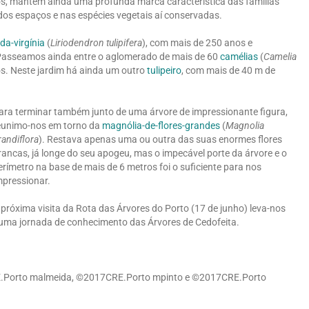
tos, mantém ainda uma profunda marca característica das famílias
 dos espaços e nas espécies vegetais aí conservadas.
-da-virgínia
(
Liriodendron tulipifera
), com mais de 250 anos e
 Passeamos ainda entre o aglomerado de mais de 60
camélias
(
Camelia
os. Neste jardim há ainda um outro
tulipeiro
, com mais de 40 m de
ara terminar também junto de uma árvore de impressionante figura,
eunimo-nos em torno da
magnólia-de-flores-grandes
(
Magnolia
randiflora
). Restava apenas uma ou outra das suas enormes flores
rancas, já longe do seu apogeu, mas o impecável porte da árvore e o
erímetro na base de mais de 6 metros foi o suficiente para nos
mpressionar.
 próxima visita da Rota das Árvores do Porto (17 de junho) leva-nos
uma jornada de conhecimento das Árvores de Cedofeita.
RE.Porto malmeida, ©2017CRE.Porto mpinto e ©2017CRE.Porto