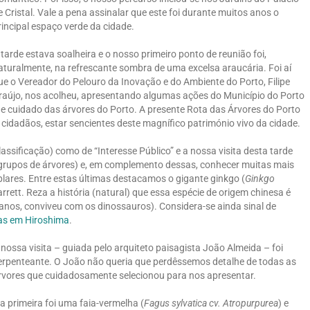
e Cristal. Vale a pena assinalar que este foi durante muitos anos o
rincipal espaço verde da cidade.
 tarde estava soalheira e o nosso primeiro ponto de reunião foi,
aturalmente, na refrescante sombra de uma excelsa araucária. Foi aí
ue o Vereador do Pelouro da Inovação e do Ambiente do Porto, Filipe
raújo, nos acolheu, apresentando algumas ações do Município do Porto
e cuidado das árvores do Porto. A presente Rota das Árvores do Porto
cidadãos, estar sencientes deste magnífico património vivo da cidade.
assificação) como de “Interesse Público” e a nossa visita desta tarde
u grupos de árvores) e, em complemento dessas, conhecer muitas mais
lares. Entre estas últimas destacamos o gigante ginkgo (
Ginkgo
rrett. Reza a história (natural) que essa espécie de origem chinesa é
e anos, conviveu com os dinossauros). Considera-se ainda sinal de
cas em Hiroshima
.
 nossa visita – guiada pelo arquiteto paisagista João Almeida – foi
erpenteante. O João não queria que perdêssemos detalhe de todas as
rvores que cuidadosamente selecionou para nos apresentar.
 a primeira foi uma faia-vermelha (
Fagus sylvatica cv. Atropurpurea
) e