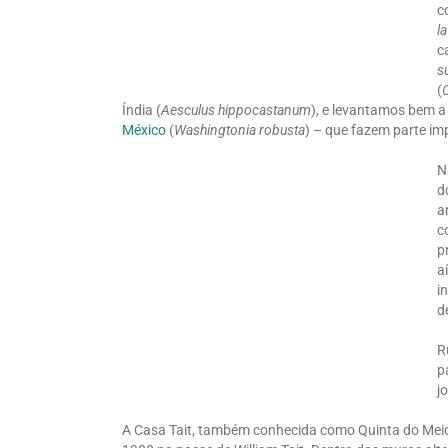
c
l
c
s
(
C
Índia (
Aesculus hippocastanum
), e levantamos bem a
México
(
Washingtonia robusta
) – que fazem parte im
N
d
a
c
p
a
i
d
R
p
j
A Casa Tait, também conhecida como Quinta do Meio, f