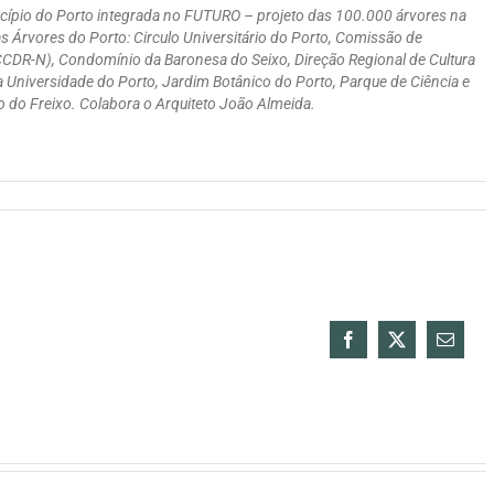
nicípio do Porto integrada no FUTURO – projeto das 100.000 árvores na
s Árvores do Porto: Circulo Universitário do Porto, Comissão de
CDR-N), Condomínio da Baronesa do Seixo, Direção Regional de Cultura
a Universidade do Porto, Jardim Botânico do Porto, Parque de Ciência e
o do Freixo. Colabora o Arquiteto João Almeida.
Facebook
X
Email
(necess
mas
não
public