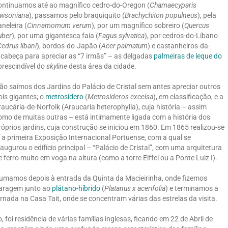
ontinuamos até ao magnífico cedro-do-Oregon (
Chamaecyparis
awsoniana
), passamos pelo braquiquito (
Brachychiton populneus
), pela
aneleira (
Cinnamomum verum
), por um magnífico sobreiro (
Quercus
uber
), por uma gigantesca faia (
Fagus sylvatica
), por cedros-do-Líbano
edrus libani
), bordos-do-Japão (
Acer palmatum
) e castanheiros-da-
 cabeça para apreciar as “7 irmãs” – as delgadas
palmeiras de leque do
prescindível do
skyline
desta área da cidade.
ão saímos dos Jardins do Palácio de Cristal sem antes apreciar outros
ois gigantes; o
metrosidero
(
Metrosideros excelsa
), em classificação, e a
raucária-de-Norfolk (Araucaria heterophylla), cuja história – assim
omo de muitas outras – está intimamente ligada com a história dos
róprios jardins, cuja construção se iniciou em 1860. Em 1865 realizou-se
í a primeira Exposição Internacional Portuense, com a qual se
naugurou o edifício principal – “Palácio de Cristal”, com uma arquitetura
e ferro muito em voga na altura (como a torre Eiffel ou a Ponte Luiz I).
umamos depois à entrada da Quinta da Macieirinha, onde fizemos
aragem junto ao
plátano-híbrido
(
Platanus x acerifolia
) e terminamos a
ornada na Casa Tait, onde se concentram várias das estrelas da visita.
oi residência de várias famílias inglesas, ficando em 22 de Abril de