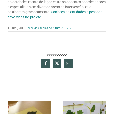
do estabelecimento de laços entre os docentes coordenadores
e especialistas em diversas áreas de intervenção, que
colaboram graciosamente.
Conheça as entidades e pessoas
envolvidas no projeto
11 Abril, 2017
|
rede de escolas do futuro 2016/17
>>>>>>>>>>
Facebook
X
Email
(necessário
mas
não
publicado)
Artigos relacionados
Escolas da Área