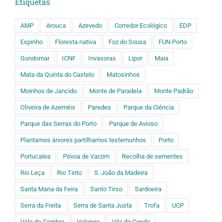
Etiquetas
AMP
Arouca
Azevedo
Corredor Ecológico
EDP
Espinho
Floresta nativa
Foz do Sousa
FUN Porto
Gondomar
ICNF
Invasoras
Lipor
Maia
Mata da Quinta do Castelo
Matosinhos
Moinhos de Jancido
Monte de Paradela
Monte Padrão
Oliveira de Azeméis
Paredes
Parque da Ciência
Parque das Serras do Porto
Parque de Avioso
Plantamos árvores partilhamos testemunhos
Porto
Portucalea
Póvoa de Varzim
Recolha de sementes
Rio Leça
Rio Tinto
S. João da Madeira
Santa Maria da Feira
Santo Tirso
Sardoeira
Serra da Freita
Serra de Santa Justa
Trofa
UCP
Vale de Cambra
Valongo
Vila do Conde