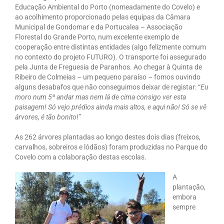
Educação Ambiental do Porto (nomeadamente do Covelo) e
ao acolhimento proporcionado pelas equipas da Câmara
Municipal de Gondomar e da Portucalea – Associação
Florestal do Grande Porto, num excelente exemplo de
cooperação entre distintas entidades (algo felizmente comum
no contexto do projeto FUTURO). O transporte foi assegurado
pela Junta de Freguesia de Paranhos. Ao chegar à Quinta de
Ribeiro de Colmeias – um pequeno paraíso – fomos ouvindo
alguns desabafos que não conseguimos deixar de registar: “
Eu
moro num 5º andar mas nem lá de cima consigo ver esta
paisagem! Só vejo prédios ainda mais altos, e aqui não! Só se vê
árvores, é tão bonito
!”
As 262 árvores plantadas ao longo destes dois dias (freixos,
carvalhos, sobreiros e lódãos) foram produzidas no Parque do
Covelo com a colaboração destas escolas.
A
plantação,
embora
sempre