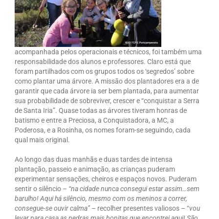
acompanhada pelos operacionais e técnicos, foi também uma
responsabilidade dos alunos e professores. Claro está que
foram partilhados com os grupos todos os ‘segredos’ sobre
como plantar uma árvore. A missão dos plantadores era a de
garantir que cada árvore ia ser bem plantada, para aumentar
sua probabilidade de sobreviver, crescer e “conquistar a Serra
de Santa Iria”. Quase todas as árvores tiveram honras de
batismo e entre a Preciosa, a Conquistadora, a MC, a
Poderosa, e a Rosinha, os nomes foram-se seguindo, cada
qual mais original.
Ao longo das duas manhãs e duas tardes de intensa
plantação, passeio e animação, as crianças puderam
experimentar sensações, cheiros e espaços novos. Puderam
sentir o silêncio –
“na cidade nunca consegui estar assim…sem
barulho! Aqui há silêncio, mesmo com os meninos a correr,
consegue-se ouvir calma”
– recolher presentes valiosos – “
vou
levar para casa as pedras mais bonitas que encontrei aqui! São