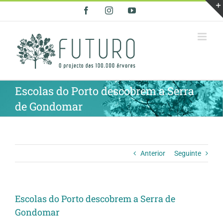
Skip
Facebook
Instagram
YouTube
to
content
Escolas do Porto descobrem a Serra
de Gondomar
Anterior
Seguinte
Escolas do Porto descobrem a Serra de
Gondomar