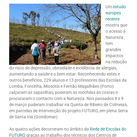
Um
estudo
europeu
recente
mostra que
o acesso à
Natureza
tem
grandes
impactos
na redução
do risco de depressão, obesidade e incidência de alergias,
aumentando a saúde e o bem estar. Reconhecendo estes e
outros benefícios, 229 alunos e 13 professores das Escolas da
Lomba, Fontinha, Miosótis e Fernão Magalhães (Porto)
calçaram as sapatilhas, puseram as mochilas às costas e
procuraram o contacto com a Natureza. Nos passados 8 e 9
de março puderam trabalhar na Quinta de Ribeiro de Colmeias,
em parcelas de intervenção do projeto FUTURO, em plena Serra
de Santa Iria (Gondomar).
As quatro ações decorreram no âmbito da
Rede de Escolas do
FUTURO
graças ao trabalho dos técnicos dos Centros de