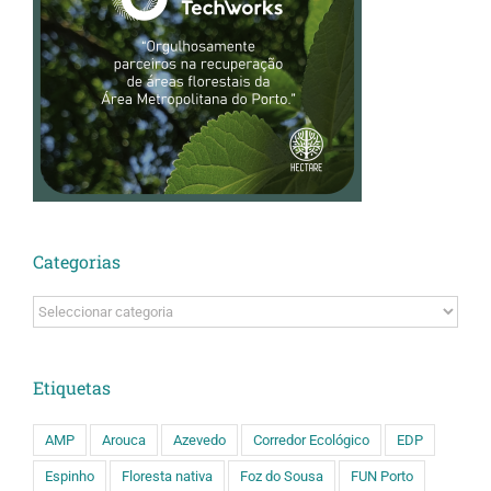
Categorias
Categorias
Etiquetas
AMP
Arouca
Azevedo
Corredor Ecológico
EDP
Espinho
Floresta nativa
Foz do Sousa
FUN Porto