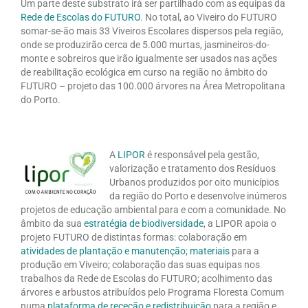
Um parte deste substrato irá ser partilhado com as equipas da
Rede de Escolas do FUTURO
. No total, ao Viveiro do FUTURO
somar-se-ão mais 33 Viveiros Escolares dispersos pela região,
onde se produzirão cerca de 5.000 murtas, jasmineiros-do-
monte e sobreiros que irão igualmente ser usados nas ações
de reabilitação ecológica em curso na região no âmbito do
FUTURO – projeto das 100.000 árvores na Área Metropolitana
do Porto.
A
LIPOR
é responsável pela gestão,
valorização e tratamento dos Resíduos
Urbanos produzidos por oito municípios
da região do Porto e desenvolve inúmeros
projetos de educação ambiental para e com a comunidade. No
âmbito da sua
estratégia de biodiversidade
, a LIPOR apoia o
projeto FUTURO de distintas formas: colaboração em
atividades de plantação e manutenção
;
materiais
para a
produção em Viveiro; colaboração das suas equipas nos
trabalhos da Rede de Escolas do FUTURO; acolhimento das
árvores e arbustos atribuídos pelo Programa Floresta Comum
numa
plataforma de receção e redistribuição
para a região e