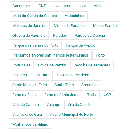
Gondomar
ICNF
Invasoras
Lipor
Maia
Mata da Quinta do Castelo
Matosinhos
Moinhos de Jancido
Monte de Paradela
Monte Padrão
Oliveira de Azeméis
Paredes
Parque da Ciência
Parque das Serras do Porto
Parque de Avioso
Plantamos árvores partilhamos testemunhos
Porto
Portucalea
Póvoa de Varzim
Recolha de sementes
Rio Leça
Rio Tinto
S. João da Madeira
Santa Maria da Feira
Santo Tirso
Sardoeira
Serra da Freita
Serra de Santa Justa
Trofa
UCP
Vale de Cambra
Valongo
Vila do Conde
Vila Nova de Gaia
Viveiro Municipal do Porto
Workshops Jardiland