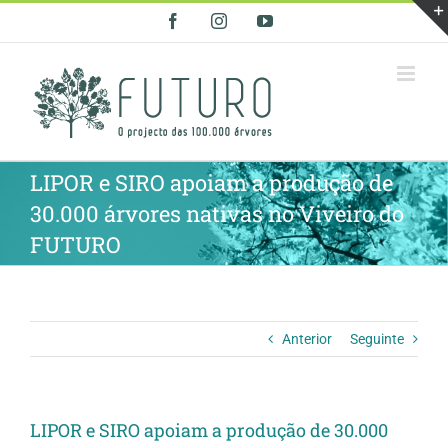
Skip
Facebook
Instagram
YouTube
to
content
LIPOR e SIRO apoiam a produção de
30.000 árvores nativas no Viveiro do
FUTURO
Anterior
Seguinte
LIPOR e SIRO apoiam a produção de 30.000