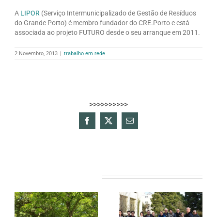
A
LIPOR
(Serviço Intermunicipalizado de Gestão de Resíduos
do Grande Porto) é membro fundador do CRE.Porto e está
associada ao projeto FUTURO desde o seu arranque em 2011.
2 Novembro, 2013
|
trabalho em rede
>>>>>>>>>>
Facebook
X
Email
(necessário
mas
não
publicado)
Artigos relacionados
FUTURO celebra