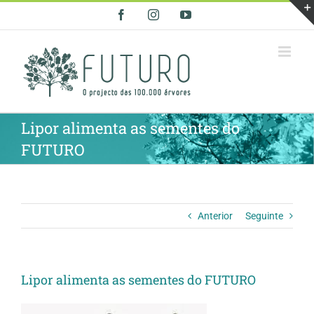
Skip
Facebook
Instagram
YouTube
to
content
Lipor alimenta as sementes do
FUTURO
Anterior
Seguinte
Lipor alimenta as sementes do FUTURO