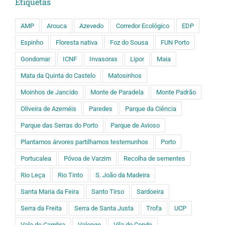
Etiquetas
AMP
Arouca
Azevedo
Corredor Ecológico
EDP
Espinho
Floresta nativa
Foz do Sousa
FUN Porto
Gondomar
ICNF
Invasoras
Lipor
Maia
Mata da Quinta do Castelo
Matosinhos
Moinhos de Jancido
Monte de Paradela
Monte Padrão
Oliveira de Azeméis
Paredes
Parque da Ciência
Parque das Serras do Porto
Parque de Avioso
Plantamos árvores partilhamos testemunhos
Porto
Portucalea
Póvoa de Varzim
Recolha de sementes
Rio Leça
Rio Tinto
S. João da Madeira
Santa Maria da Feira
Santo Tirso
Sardoeira
Serra da Freita
Serra de Santa Justa
Trofa
UCP
Vale de Cambra
Valongo
Vila do Conde