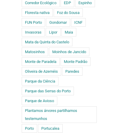
Corredor Ecológico
EDP
Espinho
Floresta nativa
Foz do Sousa
FUN Porto
Gondomar
ICNF
Invasoras
Lipor
Maia
Mata da Quinta do Castelo
Matosinhos
Moinhos de Jancido
Monte de Paradela
Monte Padrão
Oliveira de Azeméis
Paredes
Parque da Ciência
Parque das Serras do Porto
Parque de Avioso
Plantamos árvores partilhamos
testemunhos
Porto
Portucalea