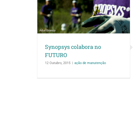
a no FUTURO
nção
Synopsys colabora no
FUTURO
12 Outubro, 2015
|
ação de manutenção