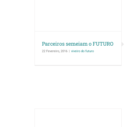
Iniciamos a semen
no Viveiro de Árvo
m o FUTURO
Autóctones 
uro
viveiro do f
Parceiros semeiam o FUTURO
22 Fevereiro, 2016
|
viveiro do futuro