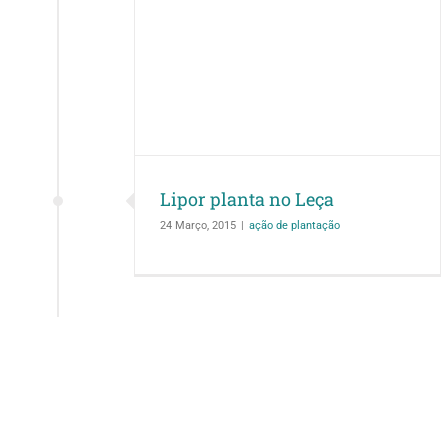
 no Leça
ntação
Lipor planta no Leça
24 Março, 2015
|
ação de plantação