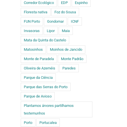
Corredor Ecológico
EDP
Espinho
Floresta nativa
Foz do Sousa
FUN Porto
Gondomar
ICNF
Invasoras
Lipor
Maia
Mata da Quinta do Castelo
Matosinhos
Moinhos de Jancido
Monte de Paradela
Monte Padrão
Oliveira de Azeméis
Paredes
Parque da Ciência
Parque das Serras do Porto
Parque de Avioso
Plantamos árvores partilhamos
testemunhos
Porto
Portucalea