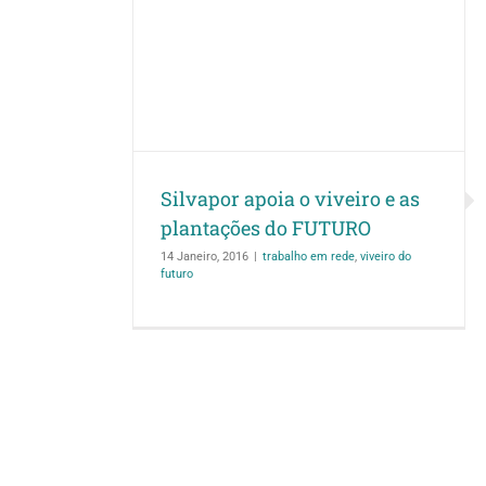
iveiro e as
 FUTURO
ro do futuro
Silvapor apoia o viveiro e as
plantações do FUTURO
14 Janeiro, 2016
|
trabalho em rede
,
viveiro do
futuro