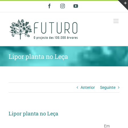
Skip
Facebook
Instagram
YouTube
to
content
Lipor planta no Leça
Anterior
Seguinte
Lipor planta no Leça
Em