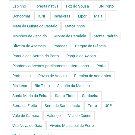
Espinho
Floresta nativa
Foz do Sousa
FUN Porto
Gondomar
ICNF
Invasoras
Lipor
Maia
Mata da Quinta do Castelo
Matosinhos
Moinhos de Jancido
Monte de Paradela
Monte Padrão
Oliveira de Azeméis
Paredes
Parque da Ciência
Parque das Serras do Porto
Parque de Avioso
Plantamos árvores partilhamos testemunhos
Porto
Portucalea
Póvoa de Varzim
Recolha de sementes
Rio Leça
Rio Tinto
S. João da Madeira
Santa Maria da Feira
Santo Tirso
Sardoeira
Serra da Freita
Serra de Santa Justa
Trofa
UCP
Vale de Cambra
Valongo
Vila do Conde
Vila Nova de Gaia
Viveiro Municipal do Porto