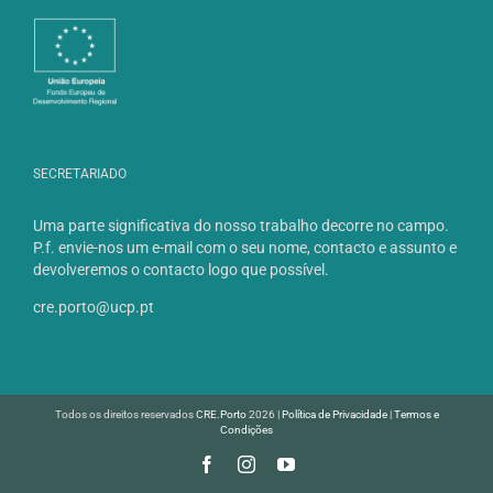
SECRETARIADO
Uma parte significativa do nosso trabalho decorre no campo.
P.f. envie-nos um e-mail com o seu nome, contacto e assunto e
devolveremos o contacto logo que possível.
cre.porto@ucp.pt
Todos os direitos reservados
CRE.Porto
2026 |
Política de Privacidade
|
Termos e
Condições
Facebook
Instagram
YouTube