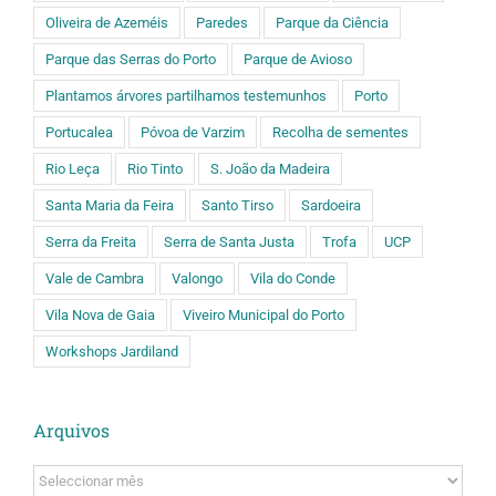
Oliveira de Azeméis
Paredes
Parque da Ciência
Parque das Serras do Porto
Parque de Avioso
Plantamos árvores partilhamos testemunhos
Porto
Portucalea
Póvoa de Varzim
Recolha de sementes
Rio Leça
Rio Tinto
S. João da Madeira
Santa Maria da Feira
Santo Tirso
Sardoeira
Serra da Freita
Serra de Santa Justa
Trofa
UCP
Vale de Cambra
Valongo
Vila do Conde
Vila Nova de Gaia
Viveiro Municipal do Porto
Workshops Jardiland
Arquivos
Arquivos