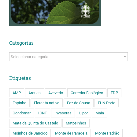
Categorias
Categorias
Etiquetas
AMP
Arouca
Azevedo
Corredor Ecológico
EDP
Espinho
Floresta nativa
Foz do Sousa
FUN Porto
Gondomar
ICNF
Invasoras
Lipor
Maia
Mata da Quinta do Castelo
Matosinhos
Moinhos de Jancido
Monte de Paradela
Monte Padrão