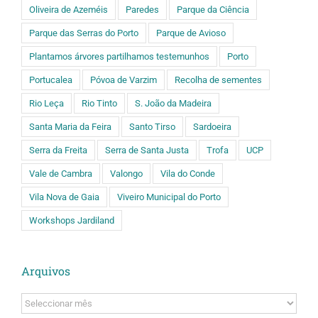
Oliveira de Azeméis
Paredes
Parque da Ciência
Parque das Serras do Porto
Parque de Avioso
Plantamos árvores partilhamos testemunhos
Porto
Portucalea
Póvoa de Varzim
Recolha de sementes
Rio Leça
Rio Tinto
S. João da Madeira
Santa Maria da Feira
Santo Tirso
Sardoeira
Serra da Freita
Serra de Santa Justa
Trofa
UCP
Vale de Cambra
Valongo
Vila do Conde
Vila Nova de Gaia
Viveiro Municipal do Porto
Workshops Jardiland
Arquivos
Arquivos