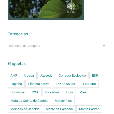
Categorias
Categorias
Etiquetas
AMP
Arouca
Azevedo
Corredor Ecológico
EDP
Espinho
Floresta nativa
Foz do Sousa
FUN Porto
Gondomar
ICNF
Invasoras
Lipor
Maia
Mata da Quinta do Castelo
Matosinhos
Moinhos de Jancido
Monte de Paradela
Monte Padrão