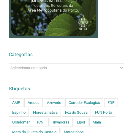
Categorias
Categorias
Etiquetas
AMP
Arouca
Azevedo
Corredor Ecológico
EDP
Espinho
Floresta nativa
Foz do Sousa
FUN Porto
Gondomar
ICNF
Invasoras
Lipor
Maia
Mata da Quinta do Castelo
Matosinhos