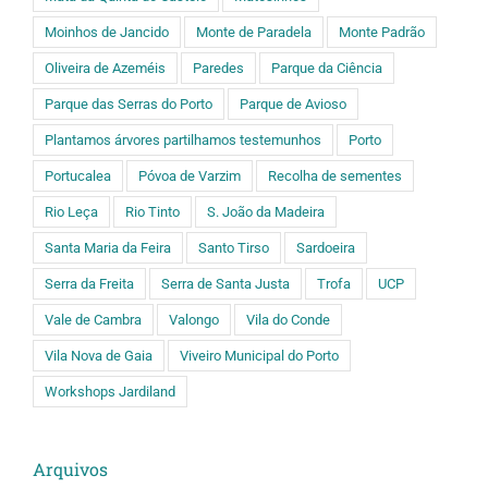
Moinhos de Jancido
Monte de Paradela
Monte Padrão
Oliveira de Azeméis
Paredes
Parque da Ciência
Parque das Serras do Porto
Parque de Avioso
Plantamos árvores partilhamos testemunhos
Porto
Portucalea
Póvoa de Varzim
Recolha de sementes
Rio Leça
Rio Tinto
S. João da Madeira
Santa Maria da Feira
Santo Tirso
Sardoeira
Serra da Freita
Serra de Santa Justa
Trofa
UCP
Vale de Cambra
Valongo
Vila do Conde
Vila Nova de Gaia
Viveiro Municipal do Porto
Workshops Jardiland
Arquivos