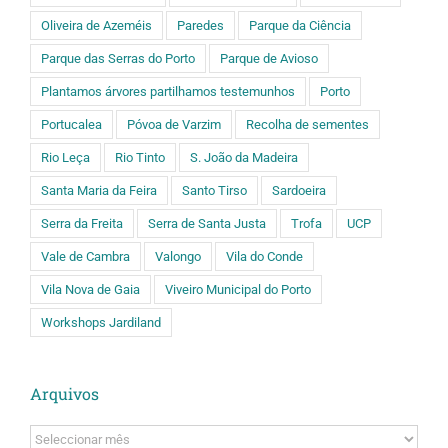
Oliveira de Azeméis
Paredes
Parque da Ciência
Parque das Serras do Porto
Parque de Avioso
Plantamos árvores partilhamos testemunhos
Porto
Portucalea
Póvoa de Varzim
Recolha de sementes
Rio Leça
Rio Tinto
S. João da Madeira
Santa Maria da Feira
Santo Tirso
Sardoeira
Serra da Freita
Serra de Santa Justa
Trofa
UCP
Vale de Cambra
Valongo
Vila do Conde
Vila Nova de Gaia
Viveiro Municipal do Porto
Workshops Jardiland
Arquivos
Arquivos