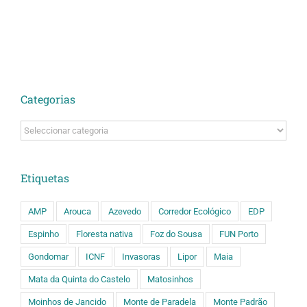
Categorias
Categorias
Etiquetas
AMP
Arouca
Azevedo
Corredor Ecológico
EDP
Espinho
Floresta nativa
Foz do Sousa
FUN Porto
Gondomar
ICNF
Invasoras
Lipor
Maia
Mata da Quinta do Castelo
Matosinhos
Moinhos de Jancido
Monte de Paradela
Monte Padrão