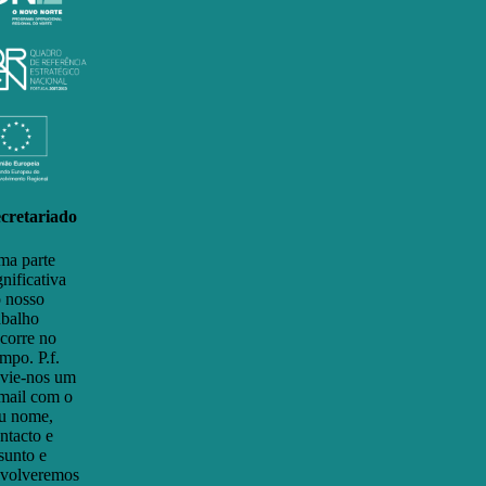
cretariado
a parte
gnificativa
 nosso
abalho
corre no
mpo. P.f.
vie-nos um
mail com o
u nome,
ntacto e
sunto e
volveremos