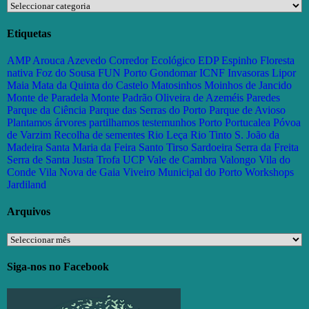
Categorias
Etiquetas
AMP
Arouca
Azevedo
Corredor Ecológico
EDP
Espinho
Floresta
nativa
Foz do Sousa
FUN Porto
Gondomar
ICNF
Invasoras
Lipor
Maia
Mata da Quinta do Castelo
Matosinhos
Moinhos de Jancido
Monte de Paradela
Monte Padrão
Oliveira de Azeméis
Paredes
Parque da Ciência
Parque das Serras do Porto
Parque de Avioso
Plantamos árvores partilhamos testemunhos
Porto
Portucalea
Póvoa
de Varzim
Recolha de sementes
Rio Leça
Rio Tinto
S. João da
Madeira
Santa Maria da Feira
Santo Tirso
Sardoeira
Serra da Freita
Serra de Santa Justa
Trofa
UCP
Vale de Cambra
Valongo
Vila do
Conde
Vila Nova de Gaia
Viveiro Municipal do Porto
Workshops
Jardiland
Arquivos
Arquivos
Siga-nos no Facebook