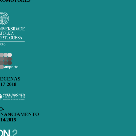
ROMOTORES
ECENAS
017-2018
O-
INANCIAMENTO
014/2015