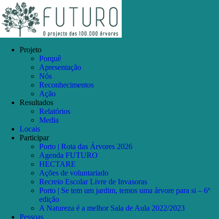
Skip
Facebook
Instagram
YouTube
to
content
Projeto
Porquê
Apresentação
Nós
Reconhecimentos
Ação
Resultados
Relatórios
Media
Locais
Participar
Porto | Rota das Árvores 2026
Agenda FUTURO
HECTARE
Ações de voluntariado
Recreio Escolar Livre de Invasoras
Porto | Se tem um jardim, temos uma árvore para si – 6ª
edição
A Natureza é a melhor Sala de Aula 2022/2023
Pessoas