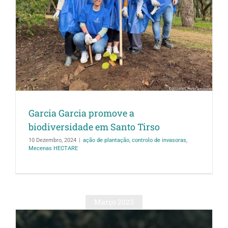
Garcia Garcia promove a
biodiversidade em Santo Tirso
10 Dezembro, 2024
|
ação de plantação
,
controlo de invasoras
,
Mecenas HECTARE
Março 2023