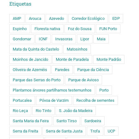
Etiquetas
AMP
Arouca
Azevedo
Corredor Ecológico
EDP
Espinho
Floresta nativa
Foz do Sousa
FUN Porto
Gondomar
ICNF
Invasoras
Lipor
Maia
Mata da Quinta do Castelo
Matosinhos
Moinhos de Jancido
Monte de Paradela
Monte Padrão
Oliveira de Azeméis
Paredes
Parque da Ciência
Parque das Serras do Porto
Parque de Avioso
Plantamos árvores partilhamos testemunhos
Porto
Portucalea
Póvoa de Varzim
Recolha de sementes
Rio Leça
Rio Tinto
S. João da Madeira
Santa Maria da Feira
Santo Tirso
Sardoeira
Serra da Freita
Serra de Santa Justa
Trofa
UCP