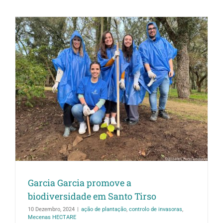
Garcia Garcia promove a
biodiversidade em Santo Tirso
10 Dezembro, 2024
|
ação de plantação
,
controlo de invasoras
,
Mecenas HECTARE