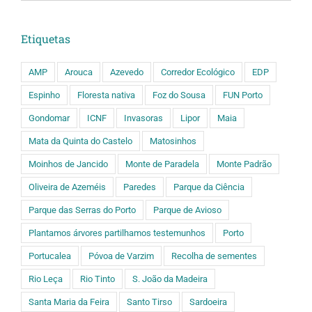
Etiquetas
AMP
Arouca
Azevedo
Corredor Ecológico
EDP
Espinho
Floresta nativa
Foz do Sousa
FUN Porto
Gondomar
ICNF
Invasoras
Lipor
Maia
Mata da Quinta do Castelo
Matosinhos
Moinhos de Jancido
Monte de Paradela
Monte Padrão
Oliveira de Azeméis
Paredes
Parque da Ciência
Parque das Serras do Porto
Parque de Avioso
Plantamos árvores partilhamos testemunhos
Porto
Portucalea
Póvoa de Varzim
Recolha de sementes
Rio Leça
Rio Tinto
S. João da Madeira
Santa Maria da Feira
Santo Tirso
Sardoeira