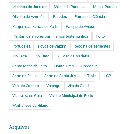
Moinhos de Jancido
Monte de Paradela
Monte Padrão
Oliveira de Azeméis
Paredes
Parque da Ciência
Parque das Serras do Porto
Parque de Avioso
Plantamos árvores partilhamos testemunhos
Porto
Portucalea
Póvoa de Varzim
Recolha de sementes
Rio Leça
Rio Tinto
S. João da Madeira
Santa Maria da Feira
Santo Tirso
Sardoeira
Serra da Freita
Serra de Santa Justa
Trofa
UCP
Vale de Cambra
Valongo
Vila do Conde
Vila Nova de Gaia
Viveiro Municipal do Porto
Workshops Jardiland
Arquivos