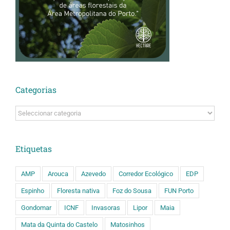
Categorias
Categorias
Etiquetas
AMP
Arouca
Azevedo
Corredor Ecológico
EDP
Espinho
Floresta nativa
Foz do Sousa
FUN Porto
Gondomar
ICNF
Invasoras
Lipor
Maia
Mata da Quinta do Castelo
Matosinhos