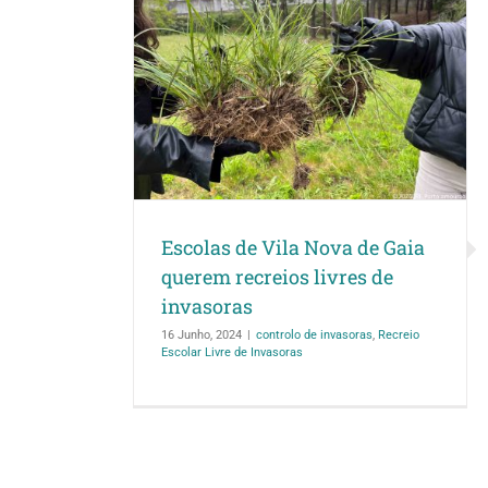
ova de Gaia
Semana dedicada
livres de
em Vale de
s
ação de sensibilização
co
o Escolar Livre de
Escolas de Vila Nova de Gaia
querem recreios livres de
invasoras
16 Junho, 2024
|
controlo de invasoras
,
Recreio
Escolar Livre de Invasoras