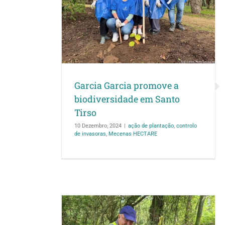
romove a
Santo Tirso
 invasoras
Mecenas
Garcia Garcia promove a
biodiversidade em Santo
Tirso
10 Dezembro, 2024
|
ação de plantação
,
controlo
de invasoras
,
Mecenas HECTARE