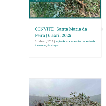
25
olo de invasoras
CONVITE | Santa Maria da
Feira | 6 abril 2025
31 Março, 2025
|
ação de manutenção
,
controlo de
invasoras
,
destaque
s reforça o
Estudantes da Ca