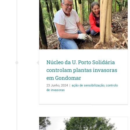
to Solidária
 invasoras em
mar
ntrolo de invasoras
Núcleo da U. Porto Solidária
controlam plantas invasoras
em Gondomar
23 Junho, 2024
|
ação de sensibilização
,
controlo
de invasoras