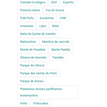
Corredor Ecológico
EDP
Espinho
Floresta nativa
Foz do Sousa
FUN Porto
Gondomar
ICNF
Invasoras
Lipor
Maia
Mata da Quinta do Castelo
Matosinhos
Moinhos de Jancido
Monte de Paradela
Monte Padrão
Oliveira de Azeméis
Paredes
Parque da Ciência
Parque das Serras do Porto
Parque de Avioso
Plantamos árvores partilhamos
testemunhos
Porto
Portucalea