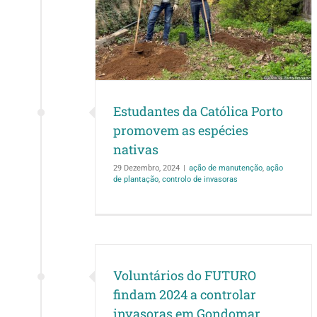
cies nativas
de plantação
controlo
ras
Estudantes da Católica Porto
promovem as espécies
nativas
29 Dezembro, 2024
|
ação de manutenção
,
ação
de plantação
,
controlo de invasoras
Voluntários do FUTURO
findam 2024 a controlar
invasoras em Gondomar