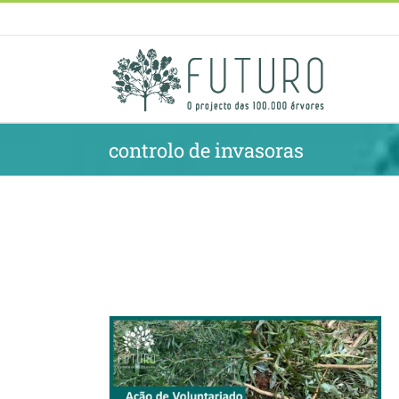
Skip
to
content
controlo de invasoras
ia da Feira |