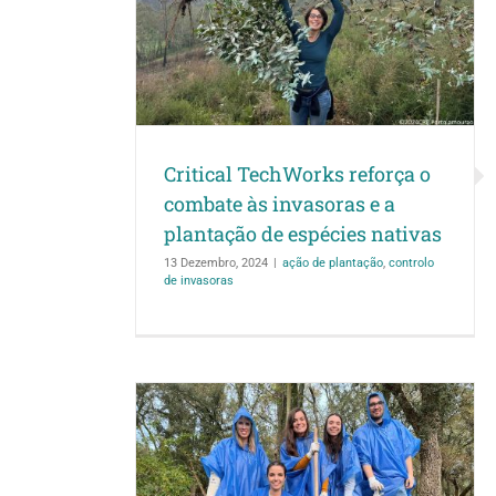
soras e a
promovem as espé
ies nativas
ação de manutenção
ação 
de invaso
lo de invasoras
Critical TechWorks reforça o
combate às invasoras e a
plantação de espécies nativas
13 Dezembro, 2024
|
ação de plantação
,
controlo
de invasoras