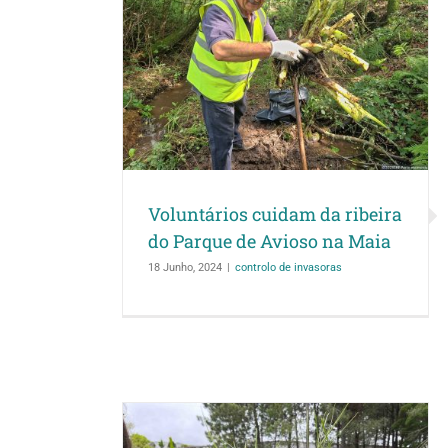
Núcleo da U. Por
da ribeira do
controlam plantas
o na Maia
Gondo
soras
ação de sensibilização
co
Voluntários cuidam da ribeira
do Parque de Avioso na Maia
18 Junho, 2024
|
controlo de invasoras