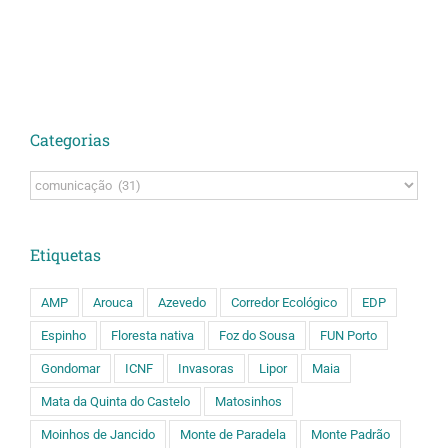
Categorias
Categorias
Etiquetas
AMP
Arouca
Azevedo
Corredor Ecológico
EDP
Espinho
Floresta nativa
Foz do Sousa
FUN Porto
Gondomar
ICNF
Invasoras
Lipor
Maia
Mata da Quinta do Castelo
Matosinhos
Moinhos de Jancido
Monte de Paradela
Monte Padrão