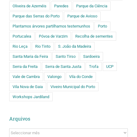
Oliveira de Azeméis
Paredes
Parque da Ciência
Parque das Serras do Porto
Parque de Avioso
Plantamos árvores partilhamos testemunhos
Porto
Portucalea
Póvoa de Varzim
Recolha de sementes
Rio Leça
Rio Tinto
S. João da Madeira
Santa Maria da Feira
Santo Tirso
Sardoeira
Serra da Freita
Serra de Santa Justa
Trofa
UCP
Vale de Cambra
Valongo
Vila do Conde
Vila Nova de Gaia
Viveiro Municipal do Porto
Workshops Jardiland
Arquivos
Arquivos