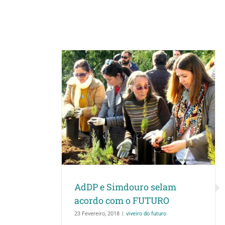
elam acordo
URO
uro
AdDP e Simdouro selam
acordo com o FUTURO
23 Fevereiro, 2018
|
viveiro do futuro