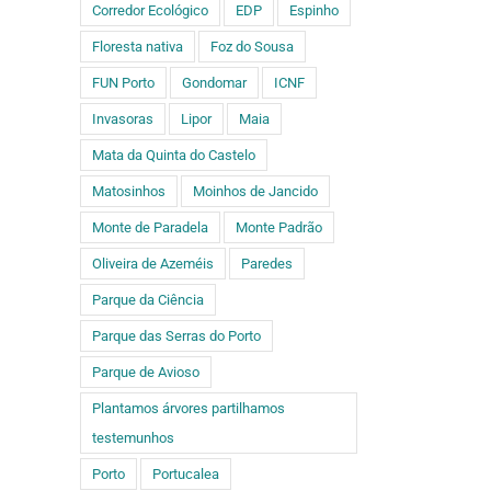
Corredor Ecológico
EDP
Espinho
Floresta nativa
Foz do Sousa
FUN Porto
Gondomar
ICNF
Invasoras
Lipor
Maia
Mata da Quinta do Castelo
Matosinhos
Moinhos de Jancido
Monte de Paradela
Monte Padrão
Oliveira de Azeméis
Paredes
Parque da Ciência
Parque das Serras do Porto
Parque de Avioso
Plantamos árvores partilhamos
testemunhos
Porto
Portucalea