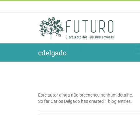
Skip
to
content
cdelgado
About
Carlos Delgado
Este autor ainda não preencheu nenhum detalhe.
So far Carlos Delgado has created 1 blog entries.