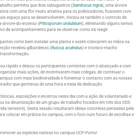
rabalho permitiu que dois sabugueiros (
Sambucus nigra
), uma árvore
ativa com uma flor muito atrativa para os polinizadores, ficassem com
ais espaço para se desenvolverem. Iniciou-se também o controlo de
a-árvore-do-incenso (
Pittosporum undulatum
), eliminando alguns ramos
alvo de acompanhamento para se observar como irá reagir.
cipantes como bem instalar uma planta e assim colocarem as mãos na
enção recebeu gilbardeiras (
Ruscus aculeatus
)
e trovisco-macho
a transformação.
sou rápido e deixou os participantes contentes com o alcançado e com
rganizar mais ações, de incentivarem mais colegas, de continuar o
 campus com mais biodiversidade e fomentar o contacto com as nossas
nspirador que germinou de uma hora e meia de dedicação.
tísticas, exposições e encerrou neste dia com a ação de voluntariado e
inou na dinamização de um grupo de trabalho focados em três dos ODS
 vida terrestre). Desta sessão resultaram ideias concretas pensadas pela
ara colocar em prática no campus, com o foco num futuro de escolhas e
promover as espécies nativas no campus UCP-Porto!