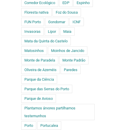
Corredor Ecológico
EDP
Espinho
Floresta nativa
Foz do Sousa
FUN Porto
Gondomar
ICNF
Invasoras
Lipor
Maia
Mata da Quinta do Castelo
Matosinhos
Moinhos de Jancido
Monte de Paradela
Monte Padrão
Oliveira de Azeméis
Paredes
Parque da Ciência
Parque das Serras do Porto
Parque de Avioso
Plantamos árvores partilhamos
ário
testemunhos
Porto
Portucalea
ado)