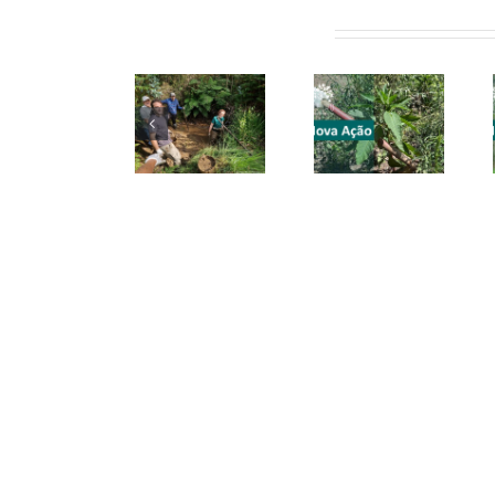
Artigos relacionados
Voluntários
cuidam da
CONVITE |
CONVITE |
presa que
Gondomar
Valongo |
abastece
| 27 junho
20 junho
aldeia de
2026
2026
Couce, em
Valongo