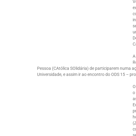
V
e
c
i
s
u
D
C
A
R
Pessoa (CAtólica SOlidária) de participarem numa aç
Universidade, e assim ir ao encontro do ODS 15 – prot
O
o
a
E
p
h
(
c
s