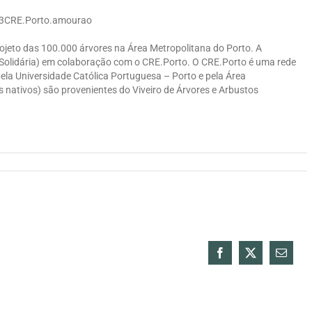
23CRE.Porto.amourao
jeto das 100.000 árvores na Área Metropolitana do Porto. A
 Solidária) em colaboração com o CRE.Porto. O CRE.Porto é uma rede
ela Universidade Católica Portuguesa – Porto e pela Área
s nativos) são provenientes do Viveiro de Árvores e Arbustos
Facebook
X
Email
(necess
mas
não
public