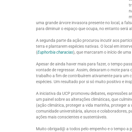
t
n
m
uma grande árvore invasora presente no local, a fals
para diminuir o espaço que ocupa, no entanto será 
A segunda parte da ação procurou incutir aos parti
terra e plantarem espécies nativas. O local em interv
(
Euphorbia characias
), que marcaram o início de um
Apesar de ainda haver mais para fazer, o tempo pas
vontade de regressar. Assim, deixaram o mote para o
trabalho a fim de contribuírem ativamente para um
espécies. Um resultado por si só muito positivo e i
A iniciativa da UCP promoveu debates, expressões ar
um painel sobre as alterações climáticas, que culm
(ação climática, proteger a vida marinha, proteger a
comunidade universitária, alunos e colaboradores, p
ações mais conscientes e sustentáveis.
Muito obrigad@ a todos pelo empenho e o tempo a 