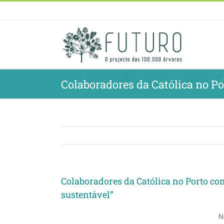
Skip
to
content
Colaboradores da Católica no P
Colaboradores da Católica no Porto c
sustentável”
N