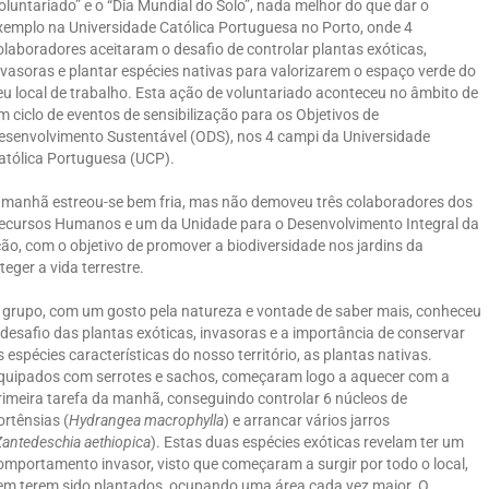
oluntariado” e o “Dia Mundial do Solo”, nada melhor do que dar o
xemplo na Universidade Católica Portuguesa no Porto, onde 4
olaboradores aceitaram o desafio de controlar plantas exóticas,
nvasoras e plantar espécies nativas para valorizarem o espaço verde do
eu local de trabalho. Esta ação de voluntariado aconteceu no âmbito de
m ciclo de eventos de sensibilização para os Objetivos de
esenvolvimento Sustentável (ODS), nos 4 campi da Universidade
atólica Portuguesa (UCP).
 manhã estreou-se bem fria, mas não demoveu três colaboradores dos
ecursos Humanos e um da Unidade para o Desenvolvimento Integral da
ão, com o objetivo de promover a biodiversidade nos jardins da
eger a vida terrestre.
 grupo, com um gosto pela natureza e vontade de saber mais, conheceu
 desafio das plantas exóticas, invasoras e a importância de conservar
s espécies características do nosso território, as plantas nativas.
quipados com serrotes e sachos, começaram logo a aquecer com a
rimeira tarefa da manhã, conseguindo controlar 6 núcleos de
ortênsias (
Hydrangea macrophylla
) e arrancar vários jarros
Zantedeschia aethiopica
). Estas duas espécies exóticas revelam ter um
omportamento invasor, visto que começaram a surgir por todo o local,
em terem sido plantados, ocupando uma área cada vez maior. O