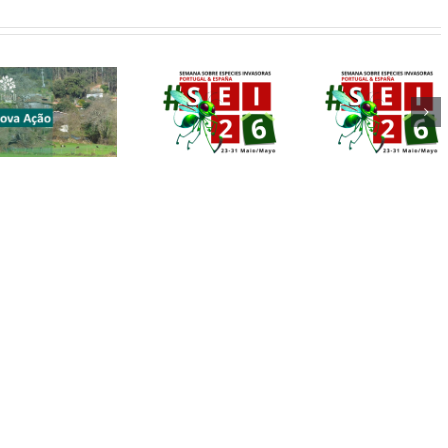
CONVITE |
Convite |
#SEI2026 |
Valongo |
23-31 maio
24 maio
2026
2026