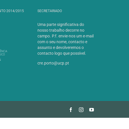
NTO 2014/2015
SECRETARIADO
Uma parte significativa do
nosso trabalho decorre no
campo. P.f. envie-nos um e-mail
com o seu nome, contacto e
assunto e devolveremos o
contacto logo que possível.
cre.porto@ucp.pt
Facebook
Instagram
YouTube