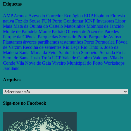
Etiquetas
AMP
Arouca
Azevedo
Corredor Ecológico
EDP
Espinho
Floresta
nativa
Foz do Sousa
FUN Porto
Gondomar
ICNF
Invasoras
Lipor
Maia
Mata da Quinta do Castelo
Matosinhos
Moinhos de Jancido
Monte de Paradela
Monte Padrão
Oliveira de Azeméis
Paredes
Parque da Ciência
Parque das Serras do Porto
Parque de Avioso
Plantamos árvores partilhamos testemunhos
Porto
Portucalea
Póvoa
de Varzim
Recolha de sementes
Rio Leça
Rio Tinto
S. João da
Madeira
Santa Maria da Feira
Santo Tirso
Sardoeira
Serra da Freita
Serra de Santa Justa
Trofa
UCP
Vale de Cambra
Valongo
Vila do
Conde
Vila Nova de Gaia
Viveiro Municipal do Porto
Workshops
Jardiland
Arquivos
Arquivos
Siga-nos no Facebook