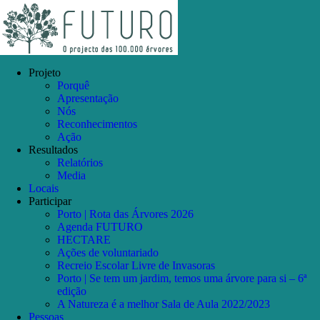
Skip
Facebook
Instagram
YouTube
to
content
Projeto
Porquê
Apresentação
Nós
Reconhecimentos
Ação
Resultados
Relatórios
Media
Locais
Participar
Porto | Rota das Árvores 2026
Agenda FUTURO
HECTARE
Ações de voluntariado
Recreio Escolar Livre de Invasoras
Porto | Se tem um jardim, temos uma árvore para si – 6ª
edição
A Natureza é a melhor Sala de Aula 2022/2023
Pessoas