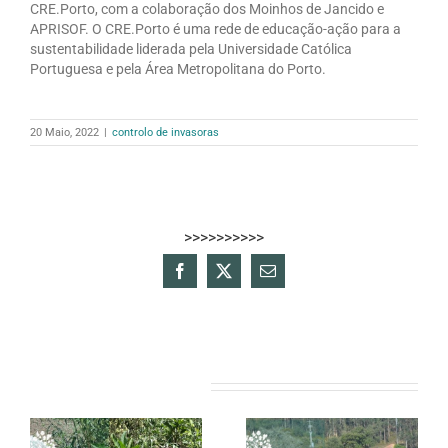
CRE.Porto, com a colaboração dos Moinhos de Jancido e
APRISOF. O CRE.Porto é uma rede de educação-ação para a
sustentabilidade liderada pela Universidade Católica
Portuguesa e pela Área Metropolitana do Porto.
20 Maio, 2022
|
controlo de invasoras
>>>>>>>>>>
Facebook
X
Email
(necessário
mas
não
publicado)
Artigos relacionados