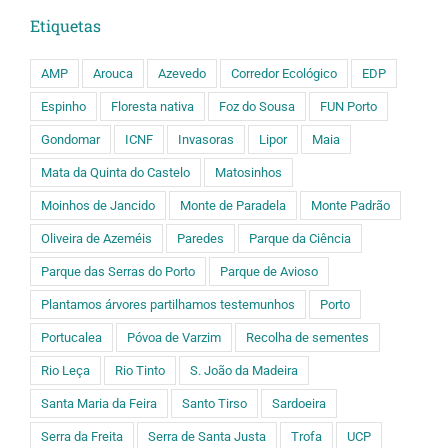
Etiquetas
AMP
Arouca
Azevedo
Corredor Ecológico
EDP
Espinho
Floresta nativa
Foz do Sousa
FUN Porto
Gondomar
ICNF
Invasoras
Lipor
Maia
Mata da Quinta do Castelo
Matosinhos
Moinhos de Jancido
Monte de Paradela
Monte Padrão
Oliveira de Azeméis
Paredes
Parque da Ciência
Parque das Serras do Porto
Parque de Avioso
Plantamos árvores partilhamos testemunhos
Porto
Portucalea
Póvoa de Varzim
Recolha de sementes
Rio Leça
Rio Tinto
S. João da Madeira
Santa Maria da Feira
Santo Tirso
Sardoeira
Serra da Freita
Serra de Santa Justa
Trofa
UCP