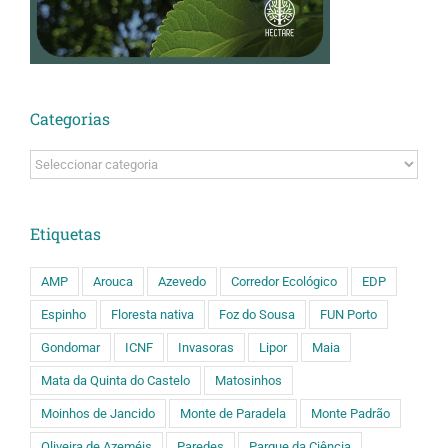
Categorias
Categorias
Etiquetas
AMP
Arouca
Azevedo
Corredor Ecológico
EDP
Espinho
Floresta nativa
Foz do Sousa
FUN Porto
Gondomar
ICNF
Invasoras
Lipor
Maia
Mata da Quinta do Castelo
Matosinhos
Moinhos de Jancido
Monte de Paradela
Monte Padrão
Oliveira de Azeméis
Paredes
Parque da Ciência