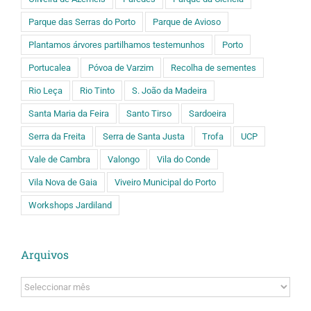
Parque das Serras do Porto
Parque de Avioso
Plantamos árvores partilhamos testemunhos
Porto
Portucalea
Póvoa de Varzim
Recolha de sementes
Rio Leça
Rio Tinto
S. João da Madeira
Santa Maria da Feira
Santo Tirso
Sardoeira
Serra da Freita
Serra de Santa Justa
Trofa
UCP
Vale de Cambra
Valongo
Vila do Conde
Vila Nova de Gaia
Viveiro Municipal do Porto
Workshops Jardiland
Arquivos
Arquivos