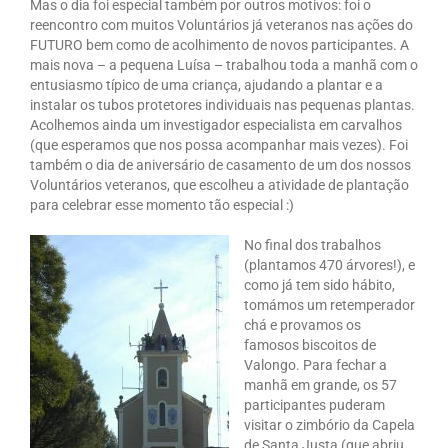
Mas o dia foi especial também por outros motivos: foi o
reencontro com muitos Voluntários já veteranos nas ações do
FUTURO bem como de acolhimento de novos participantes. A
mais nova – a pequena Luísa – trabalhou toda a manhã com o
entusiasmo típico de uma criança, ajudando a plantar e a
instalar os tubos protetores individuais nas pequenas plantas.
Acolhemos ainda um investigador especialista em carvalhos
(que esperamos que nos possa acompanhar mais vezes). Foi
também o dia de aniversário de casamento de um dos nossos
Voluntários veteranos, que escolheu a atividade de plantação
para celebrar esse momento tão especial :)
No final dos trabalhos
(plantamos 470 árvores!), e
como já tem sido hábito,
tomámos um retemperador
chá e provamos os
famosos biscoitos de
Valongo. Para fechar a
manhã em grande, os 57
participantes puderam
visitar o zimbório da Capela
de Santa Justa (que abriu