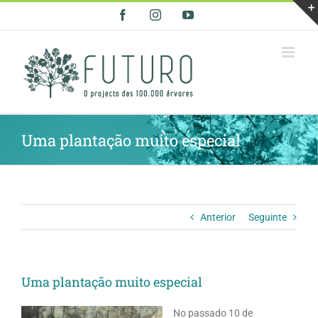
Skip
Facebook
Instagram
YouTube
to
content
Uma plantação muito especial
Anterior
Seguinte
Uma plantação muito especial
No passado 10 de