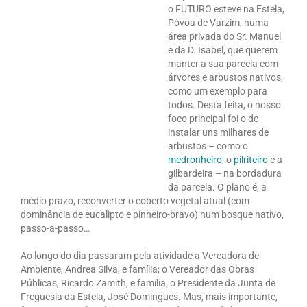
o FUTURO esteve na Estela,
Póvoa de Varzim, numa
área privada do Sr. Manuel
e da D. Isabel, que querem
manter a sua parcela com
árvores e arbustos nativos,
como um exemplo para
todos. Desta feita, o nosso
foco principal foi o de
instalar uns milhares de
arbustos – como o
medronheiro
, o
pilriteiro
e a
gilbardeira – na bordadura
da parcela. O plano é, a
médio prazo, reconverter o coberto vegetal atual (com
dominância de eucalipto e pinheiro-bravo) num bosque nativo,
passo-a-passo…
Ao longo do dia passaram pela atividade a Vereadora de
Ambiente, Andrea Silva, e família; o Vereador das Obras
Públicas, Ricardo Zamith, e família; o Presidente da Junta de
Freguesia da Estela, José Domingues. Mas, mais importante,