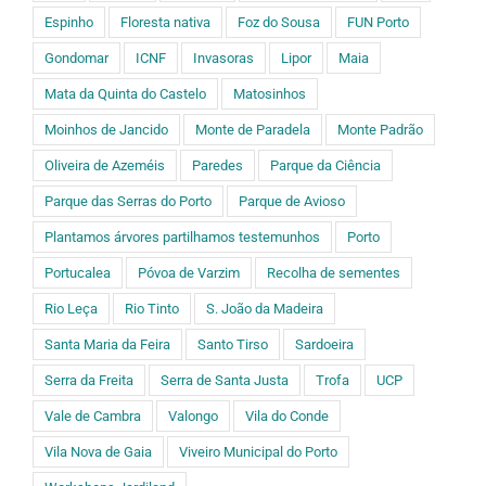
Espinho
Floresta nativa
Foz do Sousa
FUN Porto
Gondomar
ICNF
Invasoras
Lipor
Maia
Mata da Quinta do Castelo
Matosinhos
Moinhos de Jancido
Monte de Paradela
Monte Padrão
Oliveira de Azeméis
Paredes
Parque da Ciência
Parque das Serras do Porto
Parque de Avioso
Plantamos árvores partilhamos testemunhos
Porto
Portucalea
Póvoa de Varzim
Recolha de sementes
Rio Leça
Rio Tinto
S. João da Madeira
Santa Maria da Feira
Santo Tirso
Sardoeira
Serra da Freita
Serra de Santa Justa
Trofa
UCP
Vale de Cambra
Valongo
Vila do Conde
Vila Nova de Gaia
Viveiro Municipal do Porto