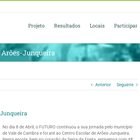
Projeto
Resultados
Locais
Participar
 Arões-Junqueira
Anterior
Seguinte
-Junqueira
No dia 8 de Abril, o FUTURO continuou a sua jornada pelo município
de Vale de Cambra e foi até ao Centro Escolar de Arões-Junqueira.
Nesta escola, bem no coração da Serra da Freita, estivemos com 48