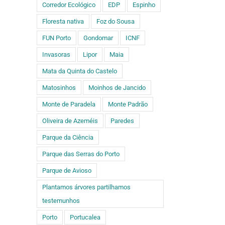
Corredor Ecológico
EDP
Espinho
Floresta nativa
Foz do Sousa
FUN Porto
Gondomar
ICNF
Invasoras
Lipor
Maia
Mata da Quinta do Castelo
Matosinhos
Moinhos de Jancido
Monte de Paradela
Monte Padrão
Oliveira de Azeméis
Paredes
Parque da Ciência
Parque das Serras do Porto
Parque de Avioso
Plantamos árvores partilhamos
testemunhos
Porto
Portucalea