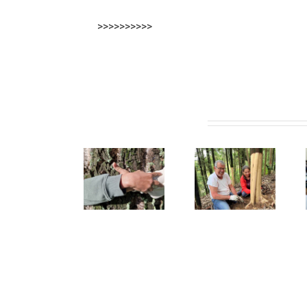
>>>>>>>>>>
Artigos relacionados
Núcleo da
Alunos da
Vale de
U. Porto
Secundária
Cambra
Solidária
Alexandre
celebra o
controlam
Herculano
Dia da
plantas
descobrem
Floresta
invasoras
as plantas
Autóctone
em
invasoras
Gondomar