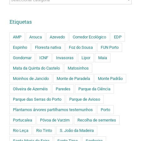
Etiquetas
AMP
Arouca
Azevedo
Corredor Ecológico
EDP
Espinho
Floresta nativa
Foz do Sousa
FUN Porto
Gondomar
ICNF
Invasoras
Lipor
Maia
Mata da Quinta do Castelo
Matosinhos
Moinhos de Jancido
Monte de Paradela
Monte Padrão
Oliveira de Azeméis
Paredes
Parque da Ciência
Parque das Serras do Porto
Parque de Avioso
Plantamos árvores partilhamos testemunhos
Porto
Portucalea
Póvoa de Varzim
Recolha de sementes
Rio Leça
Rio Tinto
S. João da Madeira
Santa Maria da Feira
Santo Tirso
Sardoeira