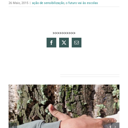
26 Maio, 2015
|
ação de sensibilização
,
o futuro vai às escolas
>>>>>>>>>>
Facebook
X
Email
(necessário
mas
não
publicado)
Artigos relacionados