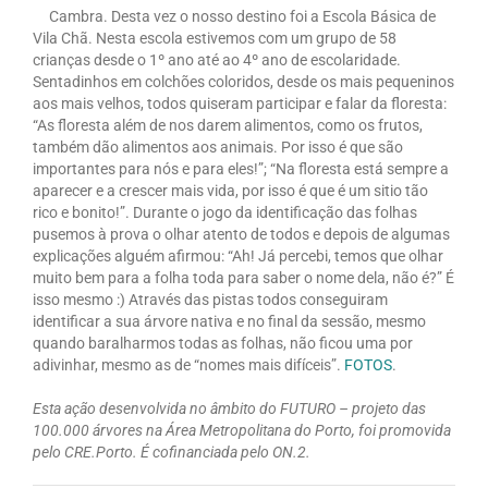
Cambra. Desta vez o nosso destino foi a Escola Básica de
Vila Chã. Nesta escola estivemos com um grupo de 58
crianças desde o 1º ano até ao 4º ano de escolaridade.
Sentadinhos em colchões coloridos, desde os mais pequeninos
aos mais velhos, todos quiseram participar e falar da floresta:
“As floresta além de nos darem alimentos, como os frutos,
também dão alimentos aos animais. Por isso é que são
importantes para nós e para eles!”; “Na floresta está sempre a
aparecer e a crescer mais vida, por isso é que é um sitio tão
rico e bonito!”. Durante o jogo da identificação das folhas
pusemos à prova o olhar atento de todos e depois de algumas
explicações alguém afirmou: “Ah! Já percebi, temos que olhar
muito bem para a folha toda para saber o nome dela, não é?” É
isso mesmo :) Através das pistas todos conseguiram
identificar a sua árvore nativa e no final da sessão, mesmo
quando baralharmos todas as folhas, não ficou uma por
adivinhar, mesmo as de “nomes mais difíceis”.
FOTOS
.
Esta ação desenvolvida no âmbito do FUTURO – projeto das
100.000 árvores na Área Metropolitana do Porto, foi promovida
pelo CRE.Porto. É cofinanciada pelo ON.2.