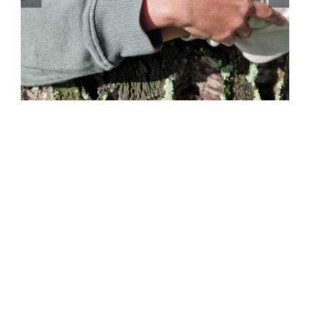
Núcleo da U. Porto Solidária controlam
plantas invasoras em Gondomar