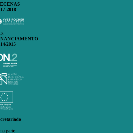
ECENAS
017-2018
O-
INANCIAMENTO
014/2015
cretariado
a parte