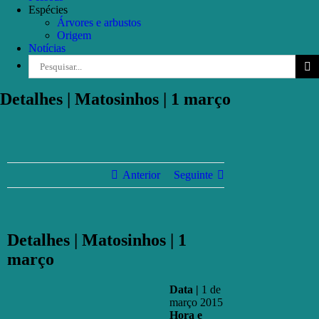
Espécies
Árvores e arbustos
Origem
Notícias
Pesquisar
Detalhes | Matosinhos | 1 março
Anterior
Seguinte
Detalhes | Matosinhos | 1
março
Data |
1 de
março 2015
Hora e