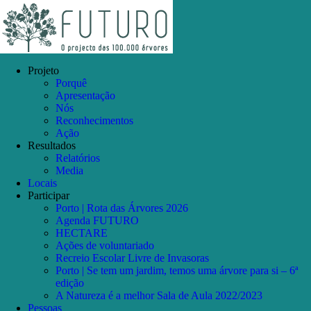
Skip
Facebook
Instagram
YouTube
to
content
Projeto
Porquê
Apresentação
Nós
Reconhecimentos
Ação
Resultados
Relatórios
Media
Locais
Participar
Porto | Rota das Árvores 2026
Agenda FUTURO
HECTARE
Ações de voluntariado
Recreio Escolar Livre de Invasoras
Porto | Se tem um jardim, temos uma árvore para si – 6ª
edição
A Natureza é a melhor Sala de Aula 2022/2023
Pessoas