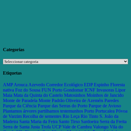
Categorias
Categorias
Etiquetas
AMP
Arouca
Azevedo
Corredor Ecológico
EDP
Espinho
Floresta
nativa
Foz do Sousa
FUN Porto
Gondomar
ICNF
Invasoras
Lipor
Maia
Mata da Quinta do Castelo
Matosinhos
Moinhos de Jancido
Monte de Paradela
Monte Padrão
Oliveira de Azeméis
Paredes
Parque da Ciência
Parque das Serras do Porto
Parque de Avioso
Plantamos árvores partilhamos testemunhos
Porto
Portucalea
Póvoa
de Varzim
Recolha de sementes
Rio Leça
Rio Tinto
S. João da
Madeira
Santa Maria da Feira
Santo Tirso
Sardoeira
Serra da Freita
Serra de Santa Justa
Trofa
UCP
Vale de Cambra
Valongo
Vila do