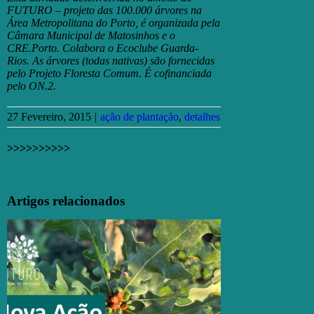
FUTURO – projeto das 100.000 árvores na
Área Metropolitana do Porto, é organizada pela
Câmara Municipal de Matosinhos e o
CRE.Porto. Colabora o Ecoclube Guarda-
Rios. As árvores (todas nativas) são fornecidas
pelo Projeto Floresta Comum. É cofinanciada
pelo ON.2.
27 Fevereiro, 2015
|
ação de plantação
,
detalhes
>>>>>>>>>>
Facebook
X
Email
(necessário
Artigos relacionados
mas
não
publicado)