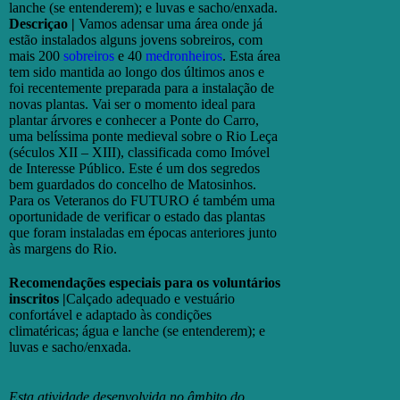
lanche (se entenderem); e luvas e sacho/enxada.
Descriçao |
Vamos adensar uma área onde já
estão instalados alguns jovens sobreiros, com
mais 200
sobreiros
e 40
medronheiros
. Esta área
tem sido mantida ao longo dos últimos anos e
foi recentemente preparada para a instalação de
novas plantas. Vai ser o momento ideal para
plantar árvores e conhecer a Ponte do Carro,
uma belíssima ponte medieval sobre o Rio Leça
(séculos XII – XIII), classificada como Imóvel
de Interesse Público. Este é um dos segredos
bem guardados do concelho de Matosinhos.
Para os Veteranos do FUTURO é também uma
oportunidade de verificar o estado das plantas
que foram instaladas em épocas anteriores junto
às margens do Rio.
Recomendações especiais para os voluntários
inscritos |
Calçado adequado e vestuário
confortável e adaptado às condições
climatéricas; água e lanche (se entenderem); e
luvas e sacho/enxada.
Esta atividade desenvolvida no âmbito do