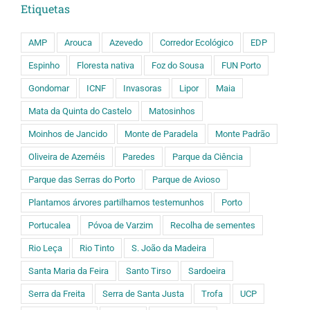
Etiquetas
AMP
Arouca
Azevedo
Corredor Ecológico
EDP
Espinho
Floresta nativa
Foz do Sousa
FUN Porto
Gondomar
ICNF
Invasoras
Lipor
Maia
Mata da Quinta do Castelo
Matosinhos
Moinhos de Jancido
Monte de Paradela
Monte Padrão
Oliveira de Azeméis
Paredes
Parque da Ciência
Parque das Serras do Porto
Parque de Avioso
Plantamos árvores partilhamos testemunhos
Porto
Portucalea
Póvoa de Varzim
Recolha de sementes
Rio Leça
Rio Tinto
S. João da Madeira
Santa Maria da Feira
Santo Tirso
Sardoeira
Serra da Freita
Serra de Santa Justa
Trofa
UCP