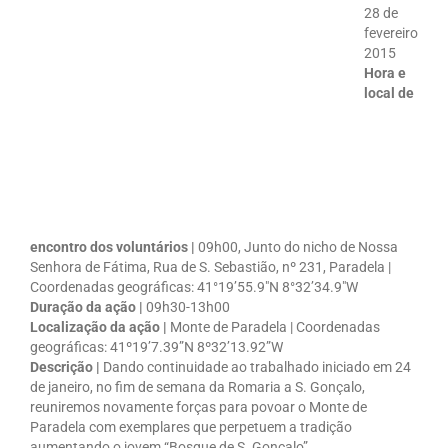
28 de
fevereiro
2015
Hora e
local de
encontro dos voluntários |
09h00, Junto do nicho de Nossa
Senhora de Fátima, Rua de S. Sebastião, nº 231, Paradela |
Coordenadas geográficas: 41°19’55.9″N 8°32’34.9″W
Duração da ação |
09h30-13h00
Localização da ação |
Monte de Paradela | Coordenadas
geográficas: 41º19’7.39”N 8º32’13.92”W
Descrição |
Dando continuidade ao trabalhado iniciado em 24
de janeiro, no fim de semana da Romaria a S. Gonçalo,
reuniremos novamente forças para povoar o Monte de
Paradela com exemplares que perpetuem a tradição
aumentando o jovem “Bosque de S. Gonçalo”.