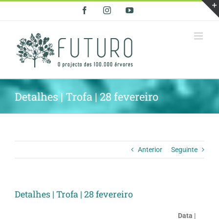
Skip
Facebook
Instagram
YouTube
to
content
Detalhes | Trofa | 28 fevereiro
Anterior
Seguinte
Detalhes | Trofa | 28 fevereiro
Data |