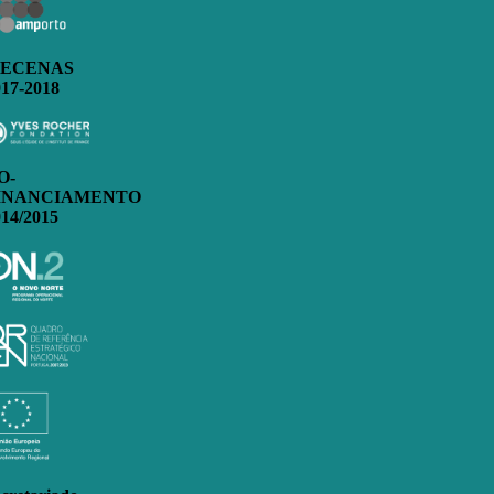
ECENAS
017-2018
O-
INANCIAMENTO
014/2015