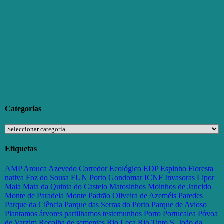
Categorias
Categorias
Etiquetas
AMP
Arouca
Azevedo
Corredor Ecológico
EDP
Espinho
Floresta
nativa
Foz do Sousa
FUN Porto
Gondomar
ICNF
Invasoras
Lipor
Maia
Mata da Quinta do Castelo
Matosinhos
Moinhos de Jancido
Monte de Paradela
Monte Padrão
Oliveira de Azeméis
Paredes
Parque da Ciência
Parque das Serras do Porto
Parque de Avioso
Plantamos árvores partilhamos testemunhos
Porto
Portucalea
Póvoa
de Varzim
Recolha de sementes
Rio Leça
Rio Tinto
S. João da