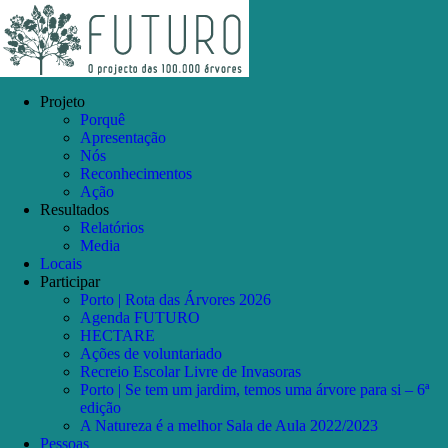
Skip
Facebook
Instagram
YouTube
to
content
Projeto
Porquê
Apresentação
Nós
Reconhecimentos
Ação
Resultados
Relatórios
Media
Locais
Participar
Porto | Rota das Árvores 2026
Agenda FUTURO
HECTARE
Ações de voluntariado
Recreio Escolar Livre de Invasoras
Porto | Se tem um jardim, temos uma árvore para si – 6ª
edição
A Natureza é a melhor Sala de Aula 2022/2023
Pessoas