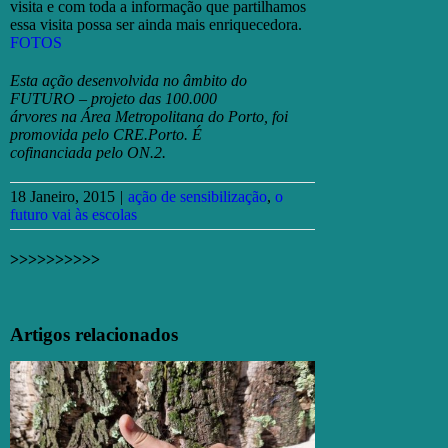
visita e com toda a informação que partilhamos
essa visita possa ser ainda mais enriquecedora.
FOTOS
Esta ação desenvolvida no âmbito do
FUTURO – projeto das 100.000
árvores na Área Metropolitana do Porto, foi
promovida pelo CRE.Porto. É
cofinanciada pelo ON.2.
18 Janeiro, 2015
|
ação de sensibilização
,
o
futuro vai às escolas
>>>>>>>>>>
Facebook
X
Email
(necessário
Artigos relacionados
mas
não
publicado)