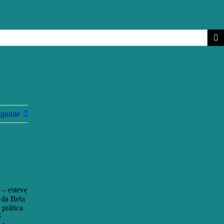
guinte
 – esteve
 da Bela
 prática
é