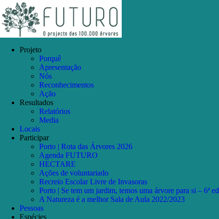
Skip
Facebook
Instagram
YouTube
to
content
Projeto
Porquê
Apresentação
Nós
Reconhecimentos
Ação
Resultados
Relatórios
Media
Locais
Participar
Porto | Rota das Árvores 2026
Agenda FUTURO
HECTARE
Ações de voluntariado
Recreio Escolar Livre de Invasoras
Porto | Se tem um jardim, temos uma árvore para si – 6ª e
A Natureza é a melhor Sala de Aula 2022/2023
Pessoas
Espécies