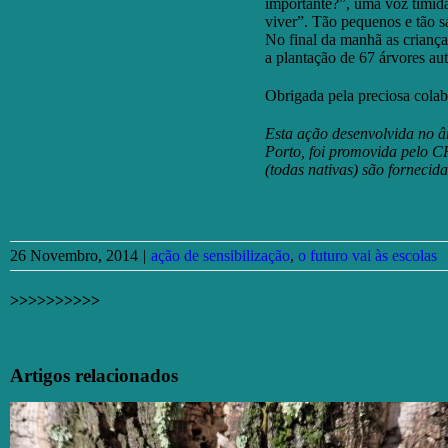
importante?”, uma voz tímid
viver”. Tão pequenos e tão sá
No final da manhã as criança
a plantação de 67 árvores aut
Obrigada pela preciosa cola
E
sta ação desenvolvida no 
Porto, foi promovida pelo 
(todas nativas) são forneci
26 Novembro, 2014
|
ação de sensibilização
,
o futuro vai às escolas
>>>>>>>>>>
Facebook
X
Email
(necessário
Artigos relacionados
mas
não
publicado)