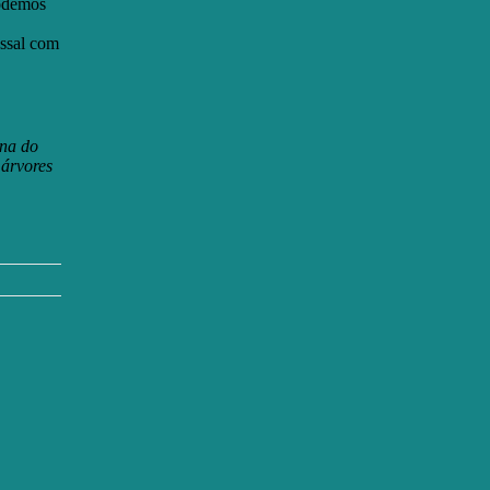
podemos
assal com
ana do
árvores