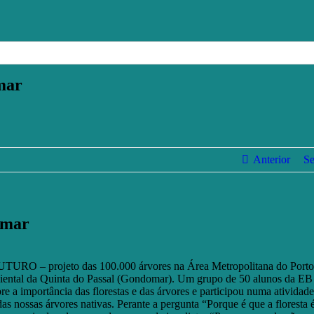
mar
Anterior
Se
omar
TURO – projeto das 100.000 árvores na Área Metropolitana do Porto
ental da Quinta do Passal (Gondomar). Um
grupo de 50 alunos da EB
e a importância das florestas e das árvores e participou numa atividade
das nossas árvores nativas. Perante a pergunta
“Porque é que a floresta 