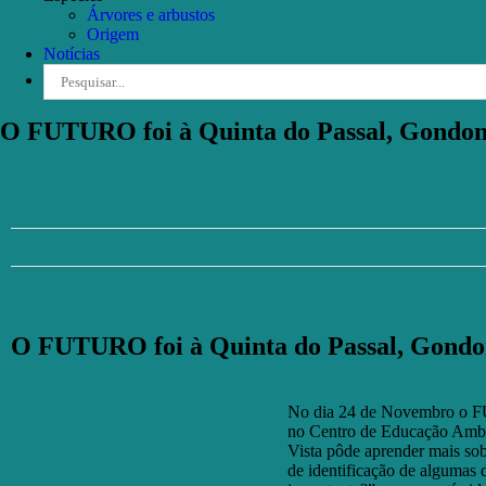
Árvores e arbustos
Origem
Notícias
Pesquisar
O FUTURO foi à Quinta do Passal, Gondo
O FUTURO foi à Quinta do Passal, Gond
No dia 24 de Novembro o FU
no Centro de Educação Ambi
Vista pôde aprender mais sobr
de identificação de algumas 